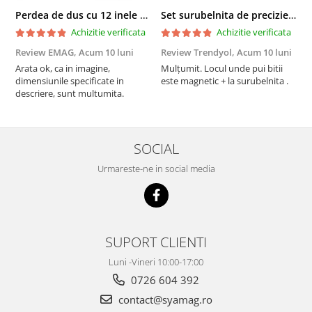
Perdea de dus cu 12 inele plastic incluse, 200x180 cm, alba
Set surubelnita de precizie cu 24 de capete, cutie glisanta
Achizitie verificata
Achizitie verificata
Review EMAG,
Acum 10 luni
Review Trendyol,
Acum 10 luni
R
Arata ok, ca in imagine,
Mulțumit. Locul unde pui bitii
Z
dimensiunile specificate in
este magnetic + la surubelnita .
p
descriere, sunt multumita.
C
SOCIAL
Urmareste-ne in social media
SUPORT CLIENTI
Luni -Vineri 10:00-17:00
0726 604 392
contact@syamag.ro