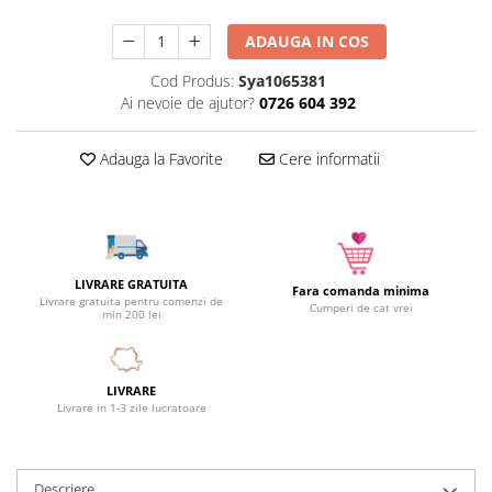
Camera copilului
ADAUGA IN COS
Siguranta si protectie
Cod Produs:
Sya1065381
Decoratiuni
Ai nevoie de ajutor?
0726 604 392
Ingrijire copii
Paturici si perne
Adauga la Favorite
Cere informatii
Cutii depozitare
Ingrijire personala
Bureti de baie
Accesorii masaj
LIVRARE GRATUITA
Organizare cosmetice si bijuterii
Fara comanda minima
Livrare gratuita pentru comenzi de
Cumperi de cat vrei
Ingrijire corporala
min 200 lei
Rucsacuri, curele si accesorii
Gradina
LIVRARE
Promotii
Livrare in 1-3 zile lucratoare
Articole de vara
Genti termoizolante
Descriere