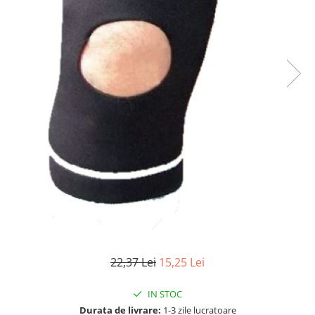
Articole mercerie
Organizare si depozitare
Huse si cutii depozitare
Cuiere
Opritoare usa
Intretinere textile
Curatenie
Sport & Timp liber
Articole fitness
Suporturi ortopedice si orteze
Accesorii biciclete
Accesorii sportive
Pet Shop
Zgarzi si lese
22,37 Lei
15,25 Lei
Covorase si paturi
Jucarii animale
IN STOC
Accesorii animale
Durata de livrare:
1-3 zile lucratoare