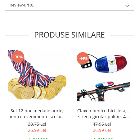
Review-uri
(0)
PRODUSE SIMILARE
-30%
-44%
Claxon pentru bicicleta,
Set 12 buc medalie aurie,
sirena girofar politie, 4
pentru evenimente scolare,
sunete
concursuri tematice sau
47,95 Lei
38,75 Lei
competitii sportive
26,99 Lei
26,99 Lei