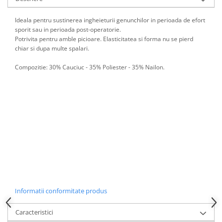
Accesorii inot si gonflabile
Jucarii de plaja
Ideala pentru sustinerea ingheieturii genunchilor in perioada de efort
sporit sau in perioada post-operatorie.
Genti de plaja
Potrivita pentru amble picioare. Elasticitatea si forma nu se pierd
Piscine gonflabile
chiar si dupa multe spalari.
Prosoape si rogojini
Compozitie: 30% Cauciuc - 35% Poliester - 35% Nailon.
Evantaie
HoReCa
Informatii conformitate produs
Caracteristici