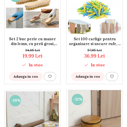
Decoratiuni
Ingrijire copii
Paturici si perne
Cutii depozitare
Ingrijire personala
Set 2 buc perie cu maner
Set 100 carlige pentru
Bureti de baie
din lemn, cu perii grosi,
organizare si uscare rufe, 8
Accesorii masaj
pentru suprafete dure,
cm, polipropilena,
34,65 Lei
57,85 Lei
gresie, ciment sau lemn
multicolor
19,99 Lei
36,99 Lei
Organizare cosmetice si bijuterii
Ingrijire corporala
In stoc
In stoc
Rucsacuri, curele si accesorii
Gradina
Adauga in cos
Adauga in cos
Promotii
Articole de vara
-31%
-39%
Genti termoizolante
Accesorii inot si gonflabile
Jucarii de plaja
Genti de plaja