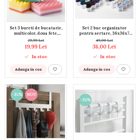
Set 2 buc organizator
Set 3 bureti de bucatarie,
pentru sertare, 36x36x7
multicolor, doua fete,
cm, 18 compartimente,
10x7x3.5 cm
49,00 Lei
29,99 Lei
model fagure
38,00 Lei
19,99 Lei
In stoc
In stoc
Adauga in cos
Adauga in cos
-35%
NOU
-35%