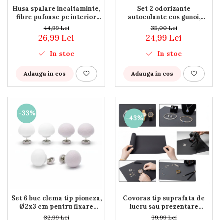
Husa spalare incaltaminte,
Set 2 odorizante
fibre pufoase pe interior
autocolante cos gunoi,
pentru curatare facila,
aroma de lamaie, 7 ml
44,99 Lei
35,00 Lei
32x20x20 cm. cu fermoar
26,99 Lei
24,99 Lei
In stoc
In stoc
Adauga in cos
Adauga in cos
-33%
-43%
Set 6 buc clema tip pioneza,
Covoras tip suprafata de
Ø2x3 cm pentru fixare
lucru sau prezentare
plapuma, pilota, draperie,
bijuteri/ceasuri, 90x45 cm,
32,99 Lei
39,99 Lei