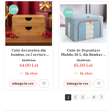
-29%
-29%
Cutie de Depozitare
Cutie decorativa din
Pliabila, 66 L, din Bumbac si
bambus, cu 2 sertare,
In, 50x40x33 cm, 2
22x13x12.5 cm, utilizare
92,00 Lei
62,00 Lei
Ferestre, Frontala si
universala
65,00 Lei
44,00 Lei
Laterala, 2 Usi de Acces cu
Fermoar Bidirectional,
In stoc
In stoc
Cadru Metalic, Suport Baza
Stabil din Plastic, Bleu
Adauga in cos
Adauga in cos
...
1
2
3
6