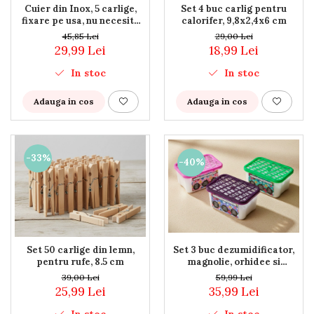
Cuier din Inox, 5 carlige,
Set 4 buc carlig pentru
fixare pe usa, nu necesita
calorifer, 9,8x2,4x6 cm
holsuruburi, 30x7.5x14.5 cm
45,85 Lei
29,00 Lei
29,99 Lei
18,99 Lei
In stoc
In stoc
Adauga in cos
Adauga in cos
-33%
-40%
Set 50 carlige din lemn,
Set 3 buc dezumidificator,
pentru rufe, 8.5 cm
magnolie, orhidee si
gardenie, 230 g, pentru
39,00 Lei
59,99 Lei
spatii de pana la 30 m², baie,
25,99 Lei
35,99 Lei
dormitor, bucatarie, hol,
dressing, rulota
In stoc
In stoc