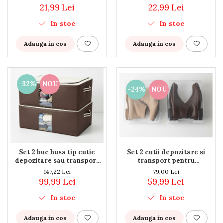
perdea, prosop; previne
gri, antiderapant
21,99 Lei
22,99 Lei
alunecarea articolelor de
imbracaminte organizate
In stoc
In stoc
pe umeras
Adauga in cos
Adauga in cos
-32%
NOU
-24%
NOU
Set 2 cutii depozitare si
Set 2 buc husa tip cutie
transport pentru
depozitare sau transport
incaltaminte inalta, cizme,
imbracaminte, cadru
79,00 Lei
147,22 Lei
bocanci, 36x29x13 cm,
metalic, baza din MDF,
59,99 Lei
99,99 Lei
transparente, cu doua guri
60x40x20 cm, 50 litri
de aerisire
In stoc
In stoc
Adauga in cos
Adauga in cos