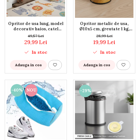
Piscine gonflabile
Prosoape si rogojini
Evantaie
Opritor de usa lung, model
Opritor metalic de usa,
HoReCa
decorativ haios, catel
Ø10x5 cm, greutate 1 kg,
maro/bej, material textil,
baza antialunecare, aspect
49,57 Lei
28,99 Lei
85x10 cm, protectie
de lemn
29,99 Lei
19,99 Lei
inchidere accidentala,
integrare facila in diferite
In stoc
In stoc
stiluri de amenajare
interioara
Adauga in cos
Adauga in cos
-40%
NOU
-29%