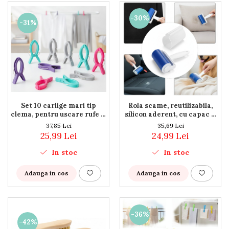
Organizare si depozitare
-30%
Huse si cutii depozitare
-31%
Cuiere
Opritoare usa
Intretinere textile
Curatenie
Sport & Timp liber
Articole fitness
Set 10 carlige mari tip
Rola scame, reutilizabila,
Suporturi ortopedice si orteze
clema, pentru uscare rufe si
silicon aderent, cu capac si
Accesorii biciclete
textile voluminoase, 9 cm,
maner ergonomic, curatare
37,85 Lei
35,69 Lei
arc metalic puternic, fixare
haine si textile
Accesorii sportive
25,99 Lei
24,99 Lei
sigura, unghi mare de
Pet Shop
prindere
In stoc
In stoc
Zgarzi si lese
Adauga in cos
Adauga in cos
Covorase si paturi
Jucarii animale
Accesorii animale
Camera copilului
-36%
-42%
Siguranta si protectie