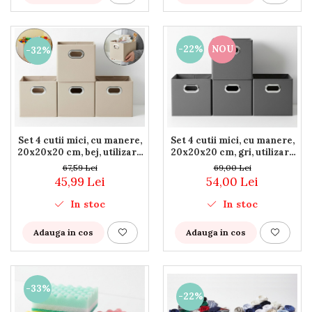
-22%
NOU
-32%
Set 4 cutii mici, cu manere,
Set 4 cutii mici, cu manere,
20x20x20 cm, bej, utilizare
20x20x20 cm, gri, utilizare
universala
universala
67,59 Lei
69,00 Lei
45,99 Lei
54,00 Lei
In stoc
In stoc
Adauga in cos
Adauga in cos
-33%
-22%