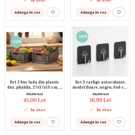
Adauga in cos
Adauga in cos
-50%
-24%
Set 2 buc lada din plastic
Set 3 carlige autocolante,
dur, pliabila, 27x17x10 cm, 4
model floare, negru, 6x6 cm,
litri, utilizare universala
utilizare universala
59,00 Lei
34,00 Lei
45,00 Lei
16,99 Lei
In stoc
In stoc
Adauga in cos
Adauga in cos