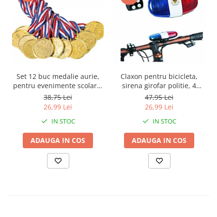
Claxon pentru bicicleta,
Set 12 buc medalie aurie,
sirena girofar politie, 4
pentru evenimente scolare,
sunete
concursuri tematice sau
47,95 Lei
38,75 Lei
competitii sportive
26,99 Lei
26,99 Lei
IN STOC
IN STOC
ADAUGA IN COS
ADAUGA IN COS