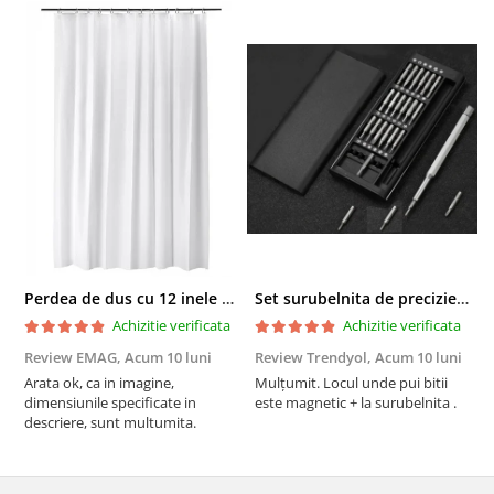
Perdea de dus cu 12 inele plastic incluse, 200x180 cm, alba
Set surubelnita de precizie cu 24 de capete, cutie glisanta
Achizitie verificata
Achizitie verificata
Review EMAG,
Acum 10 luni
Review Trendyol,
Acum 10 luni
R
Arata ok, ca in imagine,
Mulțumit. Locul unde pui bitii
Z
dimensiunile specificate in
este magnetic + la surubelnita .
p
descriere, sunt multumita.
C