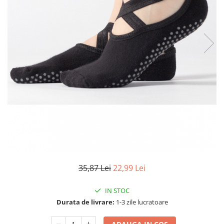
Articole mercerie
Organizare si depozitare
Huse si cutii depozitare
Cuiere
Opritoare usa
Intretinere textile
Curatenie
Sport & Timp liber
Articole fitness
Suporturi ortopedice si orteze
Accesorii biciclete
Accesorii sportive
Pet Shop
35,87 Lei
22,99 Lei
Zgarzi si lese
IN STOC
Covorase si paturi
Durata de livrare:
1-3 zile lucratoare
Jucarii animale
Accesorii animale