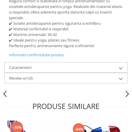
Asigura confort si stabilitate in timpul antrenamentelor cu
Accesorii inot si gonflabile
sosetele antiderapante pentru yoga. Realizate din material elastic
Jucarii de plaja
si respirabil, ofera aderenta sporita datorita talpii cu insertii
speciale.
Genti de plaja
✔️ Sosete antiderapante pentru siguranta si echilibru
Piscine gonflabile
✔️ Material confortabil si respirabil
Prosoape si rogojini
✔️ Marime universala: 36-42
✔️ Ideale pentru yoga, pilates sau fitness
Evantaie
Perfecte pentru antrenamente sigure si eficiente!
HoReCa
Informatii conformitate produs
Caracteristici
Review-uri
(0)
PRODUSE SIMILARE
-30%
-44%