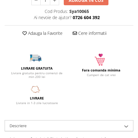
ADAUGA IN COS
Camera copilului
Cod Produs:
Sya10065
Siguranta si protectie
Ai nevoie de ajutor?
0726 604 392
Decoratiuni
Ingrijire copii
Adauga la Favorite
Cere informatii
Paturici si perne
Cutii depozitare
Ingrijire personala
Bureti de baie
LIVRARE GRATUITA
Fara comanda minima
Accesorii masaj
Livrare gratuita pentru comenzi de
Cumperi de cat vrei
min 200 lei
Organizare cosmetice si bijuterii
Ingrijire corporala
Rucsacuri, curele si accesorii
LIVRARE
Livrare in 1-3 zile lucratoare
Gradina
Promotii
Articole de vara
Descriere
Genti termoizolante