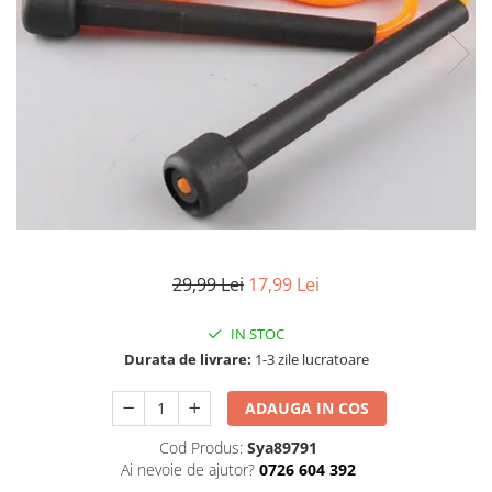
Articole mercerie
Organizare si depozitare
Huse si cutii depozitare
Cuiere
Opritoare usa
Intretinere textile
Curatenie
Sport & Timp liber
Articole fitness
Suporturi ortopedice si orteze
29,99 Lei
17,99 Lei
Accesorii biciclete
Accesorii sportive
IN STOC
Durata de livrare:
1-3 zile lucratoare
Pet Shop
Zgarzi si lese
ADAUGA IN COS
Covorase si paturi
Cod Produs:
Sya89791
Jucarii animale
Ai nevoie de ajutor?
0726 604 392
Accesorii animale