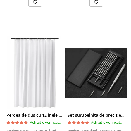
Perdea de dus cu 12 inele plastic incluse, 200x180 cm, alba
Set surubelnita de precizie cu 24 de capete, cutie glisanta
Achizitie verificata
Achizitie verificata
Review EMAG,
Acum 10 luni
Review Trendyol,
Acum 10 luni
R