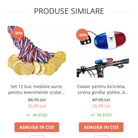
PRODUSE SIMILARE
-30%
-44%
Claxon pentru bicicleta,
Set 12 buc medalie aurie,
sirena girofar politie, 4
pentru evenimente scolare,
sunete
concursuri tematice sau
47,95 Lei
38,75 Lei
competitii sportive
26,99 Lei
26,99 Lei
IN STOC
IN STOC
ADAUGA IN COS
ADAUGA IN COS