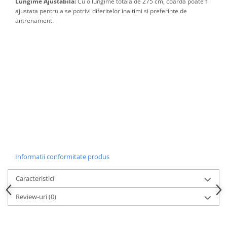
Lungime Ajustabila:
Cu o lungime totală de 275 cm, coarda poate fi
Accesorii inot si gonflabile
ajustata pentru a se potrivi diferitelor inaltimi si preferinte de
Jucarii de plaja
antrenament.
Genti de plaja
Piscine gonflabile
Prosoape si rogojini
Evantaie
HoReCa
Informatii conformitate produs
Caracteristici
Review-uri
(0)