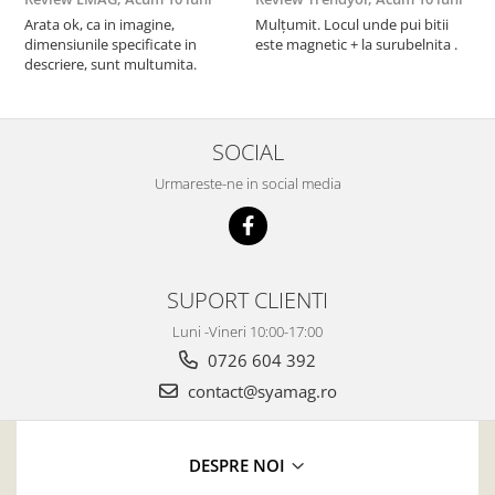
Arata ok, ca in imagine,
Mulțumit. Locul unde pui bitii
Z
dimensiunile specificate in
este magnetic + la surubelnita .
p
descriere, sunt multumita.
C
SOCIAL
Urmareste-ne in social media
SUPORT CLIENTI
Luni -Vineri 10:00-17:00
0726 604 392
contact@syamag.ro
DESPRE NOI