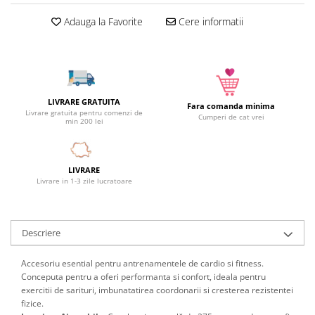
Camera copilului
Adauga la Favorite
Cere informatii
Siguranta si protectie
Decoratiuni
Ingrijire copii
Paturici si perne
LIVRARE GRATUITA
Cutii depozitare
Fara comanda minima
Livrare gratuita pentru comenzi de
Cumperi de cat vrei
min 200 lei
Ingrijire personala
Bureti de baie
Accesorii masaj
LIVRARE
Livrare in 1-3 zile lucratoare
Organizare cosmetice si bijuterii
Ingrijire corporala
Rucsacuri, curele si accesorii
Descriere
Gradina
Promotii
Accesoriu esential pentru antrenamentele de cardio si fitness.
Conceputa pentru a oferi performanta si confort, ideala pentru
Articole de vara
exercitii de sarituri, imbunatatirea coordonarii si cresterea rezistentei
Genti termoizolante
fizice.