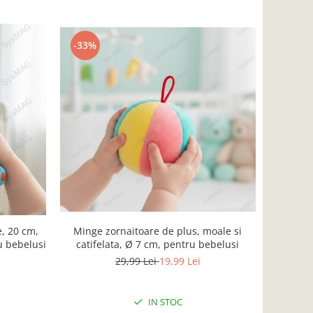
-33%
e, 20 cm,
Minge zornaitoare de plus, moale si
u bebelusi
catifelata, Ø 7 cm, pentru bebelusi
29,99 Lei
19,99 Lei
IN STOC