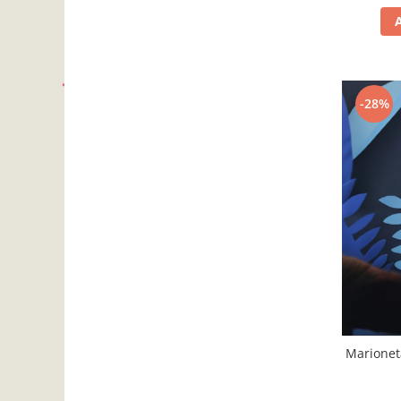
Camera copilului
Siguranta si protectie
Decoratiuni
Ingrijire copii
-28%
Paturici si perne
Cutii depozitare
Ingrijire personala
Bureti de baie
Accesorii masaj
Organizare cosmetice si bijuterii
Ingrijire corporala
Rucsacuri, curele si accesorii
Gradina
Promotii
Marioneta
Articole de vara
Genti termoizolante