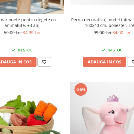
 marionete pentru degete cu
Perna decorativa, model inima 
animalute, +3 ani
100x40 cm, poliester, ro
50,00 Lei
34,99 Lei
99,00 Lei
84,00 Lei
IN STOC
IN STOC
ADAUGA IN COS
ADAUGA IN COS
-26%