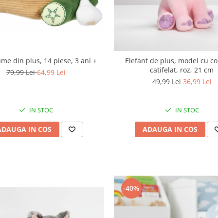
ume din plus, 14 piese, 3 ani +
Elefant de plus, model cu co
catifelat, roz, 21 cm
79,99 Lei
64,99 Lei
49,99 Lei
36,99 Lei
IN STOC
IN STOC
ADAUGA IN COS
ADAUGA IN COS
-40%