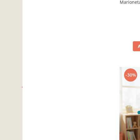
Marioneta
-30%