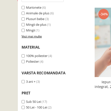
Articole mercerie
Marionete
(6)
Organizare si depozitare
Animale de plus
(6)
-34%
Huse si cutii depozitare
Plusuri bebe
(3)
Cuiere
Mingii de plus
(1)
Opritoare usa
Mingii
(1)
Intretinere textile
Vezi mai multe
Curatenie
MATERIAL
Sport & Timp liber
Articole fitness
100% poliester
(4)
Poliester
(4)
Suporturi ortopedice si orteze
Accesorii biciclete
VARSTA RECOMANDATA
Accesorii sportive
Pet Shop
3 ani +
(3)
Iepur
Zgarzi si lese
PRET
Covorase si paturi
Sub 50 Lei
(17)
Jucarii animale
50 Lei - 100 Lei
(2)
Accesorii animale