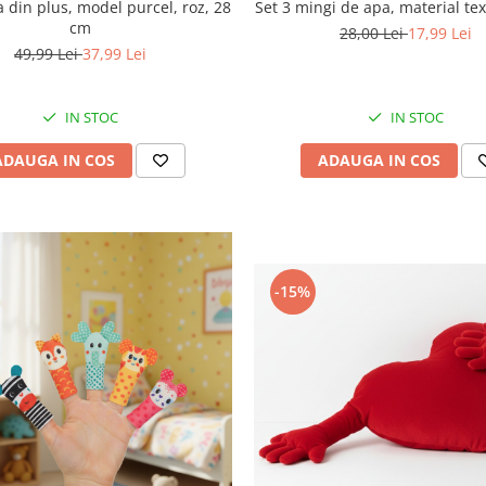
 din plus, model purcel, roz, 28
Set 3 mingi de apa, material tex
cm
28,00 Lei
17,99 Lei
49,99 Lei
37,99 Lei
IN STOC
IN STOC
ADAUGA IN COS
ADAUGA IN COS
-15%