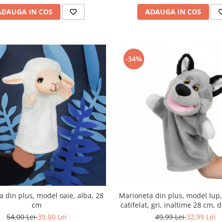
ADAUGA IN COS
ADAUGA IN COS
-34%
 din plus, model oaie, alba, 28
Marioneta din plus, model lup,
cm
catifelat, gri, inaltime 28 cm, 
baza 15 cm
54,00 Lei
39,00 Lei
49,99 Lei
32,99 Lei