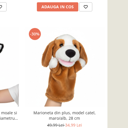
ADAUGA IN COS
-30%
 moale si
Marioneta din plus, model catel,
diametrul
maro/alb, 28 cm
49,99 Lei
34,99 Lei