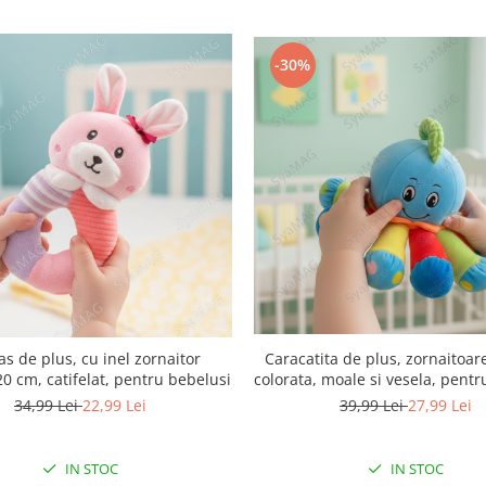
-30%
Caracatita de plus, zornaitoar
as de plus, cu inel zornaitor
colorata, moale si vesela, pentr
integrat, 20 cm, catifelat, pentru bebelusi
39,99 Lei
27,99 Lei
34,99 Lei
22,99 Lei
IN STOC
IN STOC