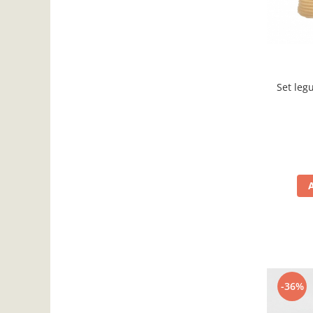
Set leg
-36%