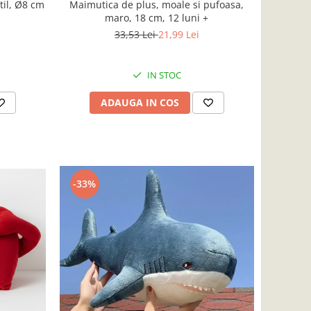
Maimutica de plus, moale si pufoasa,
til, Ø8 cm
maro, 18 cm, 12 luni +
33,53 Lei
21,99 Lei
IN STOC
ADAUGA IN COS
-33%