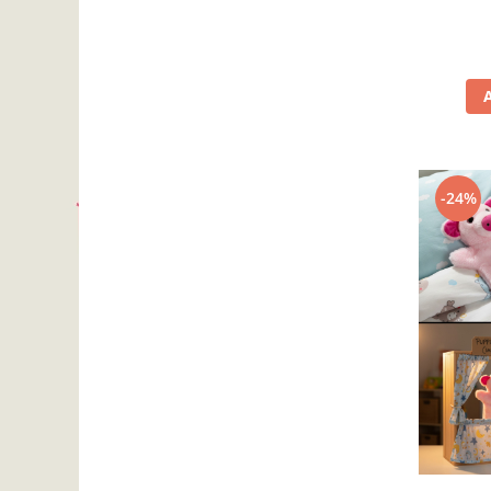
Accesorii inot si gonflabile
Jucarii de plaja
Genti de plaja
Piscine gonflabile
Prosoape si rogojini
Evantaie
HoReCa
-24%