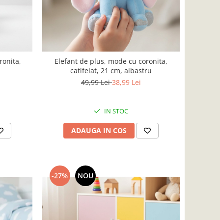
ronita,
Elefant de plus, mode cu coronita,
catifelat, 21 cm, albastru
49,99 Lei
38,99 Lei
IN STOC
ADAUGA IN COS
-27%
NOU