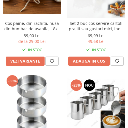
Cos paine, din rachita, husa
Set 2 buc cos servire cartofi
din bumbac detasabila, 18x8
prajiti sau gustari mici, inox,
cm
19x13x7 cm
39,00 Lei
69,99 Lei
de la 29,00 Lei
49,68 Lei
IN STOC
IN STOC
VEZI VARIANTE
ADAUGA IN COS
-33%
-23%
NOU