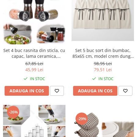
Accesorii inot si gonflabile
Jucarii de plaja
Genti de plaja
Piscine gonflabile
Prosoape si rogojini
Evantaie
Set 5 buc sort din bumbac,
Set 4 buc rasnita din sticla, cu
HoReCa
85x65 cm, model crem dungi,
capac, lama ceramica,
accesoriu Horeca, pentru
pentru sare, piper, chili sau
98,95 Lei
67,85 Lei
restaurante sau cafenele
alte condimente, utilizare
79,51 Lei
45,99 Lei
Horeca, restaurante, terase,
IN STOC
IN STOC
fast-food-uri sau evenimente
ADAUGA IN COS
ADAUGA IN COS
-26%
-29%