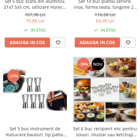
Set 5 buc scafa din aluminiu,
Set 10 buc platou servire,
21x7.5x5 cm, utilizare Horeca,
inox, forma ovala, lungime 22
pentru baruri, restaurante,
cm, inaltime 4 cm, accesoriu
107,98 Lei
116,58 Lei
cafenele, terase, hoteluri sau
Horeca, restaurante, cafenele,
79,88 Lei
84,99 Lei
evenimente
terase, fast-food-uri sau
IN STOC
IN STOC
evenimente
ADAUGA IN COS
ADAUGA IN COS
-39%
NOU
-27%
Set 5 buc instrument de
Set 6 buc recipient mic pentru
masurare bauturi, tip pahar
sosuri, mustar sau ketchup,