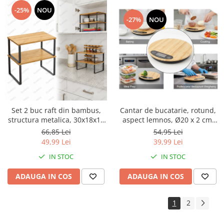
-25%
NOU
-27%
NOU
Set 2 buc raft din bambus,
Cantar de bucatarie, rotund,
structura metalica, 30x18x16
aspect lemnos, Ø20 x 2 cm,
cm, organizare universala,
scala masurare 1 g - 5 kg, uz
66,85 Lei
54,95 Lei
bucatarie, birou, utilizare
casnic sau Horeca
49,99 Lei
39,99 Lei
Horeca, zona servire cafenele,
IN STOC
IN STOC
terase sau restaurante
ADAUGA IN COS
ADAUGA IN COS
1
2