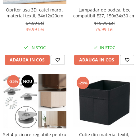
Lampadar de podea, bec
Opritor usa 3D, catel maro ,
compatibil E27, 150x34x30 cm
material textil, 34x12x20cm
119,79 Lei
54,99 Lei
75,99 Lei
39,99 Lei
IN STOC
IN STOC
ADAUGA IN COS
ADAUGA IN COS
-35%
NOU
-29%
Set 4 picioare reglabile pentru
Cutie din material textil,