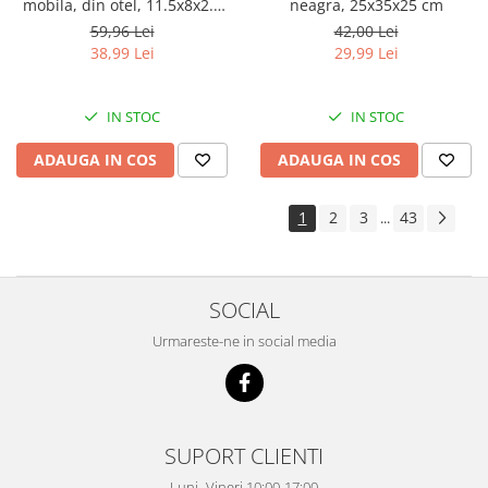
mobila, din otel, 11.5x8x2.5
neagra, 25x35x25 cm
cm
59,96 Lei
42,00 Lei
38,99 Lei
29,99 Lei
IN STOC
IN STOC
ADAUGA IN COS
ADAUGA IN COS
1
2
3
43
...
SOCIAL
Urmareste-ne in social media
SUPORT CLIENTI
Luni -Vineri 10:00-17:00