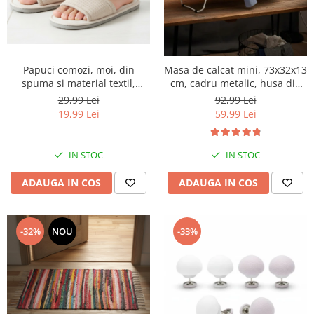
Papuci comozi, moi, din
Masa de calcat mini, 73x32x13
spuma si material textil,
cm, cadru metalic, husa din
antiderapant, marime L/XL,
bumbac, catlig pentru
29,99 Lei
92,99 Lei
bej
depozitare
19,99 Lei
59,99 Lei
IN STOC
IN STOC
ADAUGA IN COS
ADAUGA IN COS
-32%
NOU
-33%