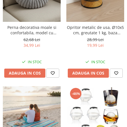
Perna decorativa moale si
Opritor metalic de usa, Ø10x5
confortabila, model cu
cm, greutate 1 kg, baza
nasture, rotunda, Ø35x8 cm,
antialunecare, aspect de lemn
62,68 Lei
28,99 Lei
poliester, gri
34,99 Lei
19,99 Lei
IN STOC
IN STOC
ADAUGA IN COS
ADAUGA IN COS
-46%