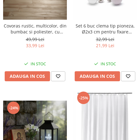
Covoras rustic, multicolor, din
Set 6 buc clema tip pioneza,
bumbac si poliester, cu
Ø2x3 cm pentru fixare
franjuri, 100x70 cm
plapuma, pilota, draperie,
49,99 Lei
32,99 Lei
perdea, prosop; previne
33,99 Lei
21,99 Lei
alunecarea articolelor de
imbracaminte organizate pe
umeras
IN STOC
IN STOC
ADAUGA IN COS
ADAUGA IN COS
-25%
-24%