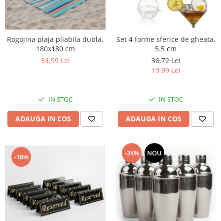
Rogojina plaja pliabila dubla,
Set 4 forme sferice de gheata,
180x180 cm
5.5 cm
54,99 Lei
36,72 Lei
19,99 Lei
IN STOC
IN STOC
ADAUGA IN COS
ADAUGA IN COS
-24%
NOU
-18%