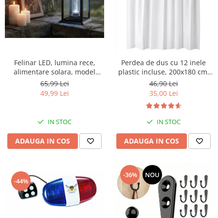
Felinar LED, lumina rece,
Perdea de dus cu 12 inele
alimentare solara, model
plastic incluse, 200x180 cm,
cruce transparenta, 14x14x28
alba
65,99 Lei
46,90 Lei
cm, negru, maner metalic,
49,99 Lei
35,00 Lei
buton on/off, pentru cimitir,
locuri de reculegere, gradini
sau spatii memoriale
IN STOC
IN STOC
ADAUGA IN COS
ADAUGA IN COS
-36%
NOU
-44%