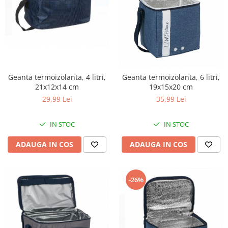
Accesorii inot si gonflabile
Jucarii de plaja
Genti de plaja
Piscine gonflabile
Prosoape si rogojini
Evantaie
Geanta termoizolanta, 4 litri,
Geanta termoizolanta, 6 litri,
HoReCa
21x12x14 cm
19x15x20 cm
29,99 Lei
35,99 Lei
IN STOC
IN STOC
ADAUGA IN COS
ADAUGA IN COS
-26%