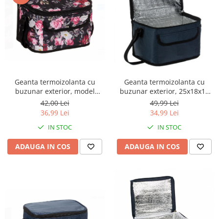
Camera copilului
Siguranta si protectie
Decoratiuni
Ingrijire copii
Paturici si perne
Cutii depozitare
Geanta termoizolanta cu
Geanta termoizolanta cu
Ingrijire personala
buzunar exterior, model
buzunar exterior, 25x18x16
floral, 25x18x16 cm
cm
Bureti de baie
42,00 Lei
49,99 Lei
36,99 Lei
34,99 Lei
Accesorii masaj
Organizare cosmetice si bijuterii
IN STOC
IN STOC
Ingrijire corporala
ADAUGA IN COS
ADAUGA IN COS
Rucsacuri, curele si accesorii
Gradina
Promotii
Articole de vara
Genti termoizolante