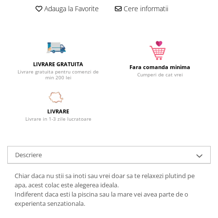
Camera copilului
Adauga la Favorite
Cere informatii
Siguranta si protectie
Decoratiuni
Ingrijire copii
Paturici si perne
LIVRARE GRATUITA
Fara comanda minima
Livrare gratuita pentru comenzi de
Cutii depozitare
Cumperi de cat vrei
min 200 lei
Ingrijire personala
Bureti de baie
LIVRARE
Accesorii masaj
Livrare in 1-3 zile lucratoare
Organizare cosmetice si bijuterii
Ingrijire corporala
Rucsacuri, curele si accesorii
Descriere
Gradina
Chiar daca nu stii sa inoti sau vrei doar sa te relaxezi plutind pe
Promotii
apa, acest colac este alegerea ideala.
Indiferent daca esti la piscina sau la mare vei avea parte de o
Articole de vara
experienta senzationala.
Genti termoizolante