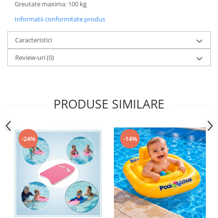
Greutate maxima: 100 kg
Accesorii inot si gonflabile
Jucarii de plaja
Informatii conformitate produs
Genti de plaja
Caracteristici
Piscine gonflabile
Prosoape si rogojini
Review-uri
(0)
Evantaie
HoReCa
PRODUSE SIMILARE
-24%
-14%