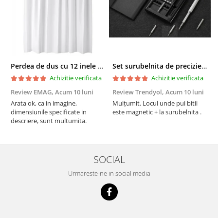
Perdea de dus cu 12 inele plastic incluse, 200x180 cm, alba
Set surubelnita de precizie cu 24 de capete, cutie glisanta
Achizitie verificata
Achizitie verificata
Review EMAG,
Acum 10 luni
Review Trendyol,
Acum 10 luni
R
Arata ok, ca in imagine,
Mulțumit. Locul unde pui bitii
Z
dimensiunile specificate in
este magnetic + la surubelnita .
p
descriere, sunt multumita.
C
SOCIAL
Urmareste-ne in social media