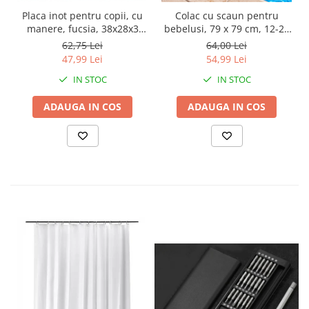
Placa inot pentru copii, cu
Colac cu scaun pentru
manere, fucsia, 38x28x3
bebelusi, 79 x 79 cm, 12-24
cm, 3 ani +
luni
62,75 Lei
64,00 Lei
47,99 Lei
54,99 Lei
IN STOC
IN STOC
ADAUGA IN COS
ADAUGA IN COS