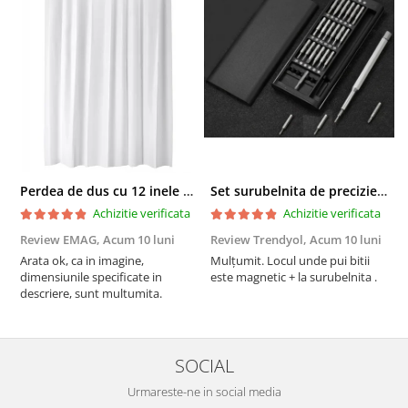
Perdea de dus cu 12 inele plastic incluse, 200x180 cm, alba
Set surubelnita de precizie cu 24 de capete, cutie glisanta
Achizitie verificata
Achizitie verificata
Review EMAG,
Acum 10 luni
Review Trendyol,
Acum 10 luni
R
Arata ok, ca in imagine,
Mulțumit. Locul unde pui bitii
Z
dimensiunile specificate in
este magnetic + la surubelnita .
p
descriere, sunt multumita.
C
SOCIAL
Urmareste-ne in social media