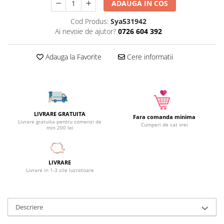
ADAUGA IN COS
Camera copilului
Cod Produs:
Sya531942
Siguranta si protectie
Ai nevoie de ajutor?
0726 604 392
Decoratiuni
Ingrijire copii
Adauga la Favorite
Cere informatii
Paturici si perne
Cutii depozitare
Ingrijire personala
Bureti de baie
LIVRARE GRATUITA
Accesorii masaj
Fara comanda minima
Livrare gratuita pentru comenzi de
Cumperi de cat vrei
min 200 lei
Organizare cosmetice si bijuterii
Ingrijire corporala
Rucsacuri, curele si accesorii
LIVRARE
Gradina
Livrare in 1-3 zile lucratoare
Promotii
Articole de vara
Descriere
Genti termoizolante