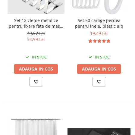
Set 12 cleme metalice
Set 50 carlige perdea
pentru fixare fata de masa,
pentru inele, plastic alb
7.2x4.6x1.2 cm, accesoriu
49,57 Lei
19,49 Lei
Horeca, pentru restaurante,
34,99 Lei
cafenele, terase, hoteluri
sau evenimente
IN STOC
IN STOC
ADAUGA IN COS
ADAUGA IN COS