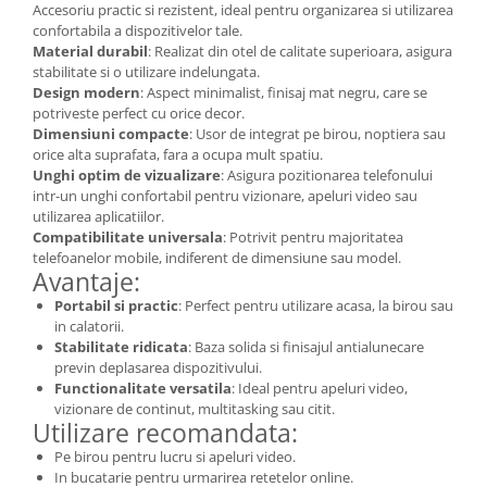
Accesorii inot si gonflabile
Accesoriu practic si rezistent, ideal pentru organizarea si utilizarea
confortabila a dispozitivelor tale.
Jucarii de plaja
Material durabil
: Realizat din otel de calitate superioara, asigura
Genti de plaja
stabilitate si o utilizare indelungata.
Design modern
: Aspect minimalist, finisaj mat negru, care se
Piscine gonflabile
potriveste perfect cu orice decor.
Prosoape si rogojini
Dimensiuni compacte
: Usor de integrat pe birou, noptiera sau
Evantaie
orice alta suprafata, fara a ocupa mult spatiu.
Unghi optim de vizualizare
: Asigura pozitionarea telefonului
HoReCa
intr-un unghi confortabil pentru vizionare, apeluri video sau
utilizarea aplicatiilor.
Compatibilitate universala
: Potrivit pentru majoritatea
telefoanelor mobile, indiferent de dimensiune sau model.
Avantaje:
Portabil si practic
: Perfect pentru utilizare acasa, la birou sau
in calatorii.
Stabilitate ridicata
: Baza solida si finisajul antialunecare
previn deplasarea dispozitivului.
Functionalitate versatila
: Ideal pentru apeluri video,
vizionare de continut, multitasking sau citit.
Utilizare recomandata:
Pe birou pentru lucru si apeluri video.
In bucatarie pentru urmarirea retetelor online.