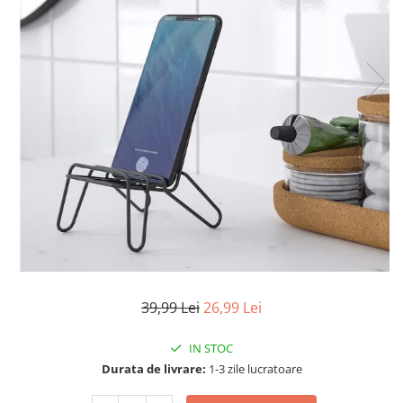
Articole mercerie
Organizare si depozitare
Huse si cutii depozitare
Cuiere
Opritoare usa
Intretinere textile
Curatenie
Sport & Timp liber
Articole fitness
Suporturi ortopedice si orteze
Accesorii biciclete
Accesorii sportive
Pet Shop
39,99 Lei
26,99 Lei
Zgarzi si lese
Covorase si paturi
IN STOC
Durata de livrare:
1-3 zile lucratoare
Jucarii animale
Accesorii animale