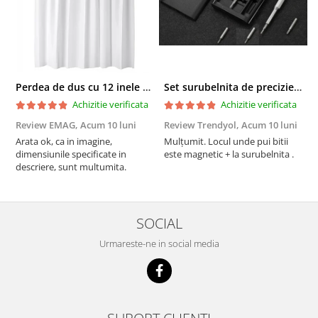
Perdea de dus cu 12 inele plastic incluse, 200x180 cm, alba
Set surubelnita de precizie cu 24 de capete, cutie glisanta
Achizitie verificata
Achizitie verificata
Review EMAG,
Acum 10 luni
Review Trendyol,
Acum 10 luni
R
Arata ok, ca in imagine,
Mulțumit. Locul unde pui bitii
Z
dimensiunile specificate in
este magnetic + la surubelnita .
p
descriere, sunt multumita.
C
SOCIAL
Urmareste-ne in social media