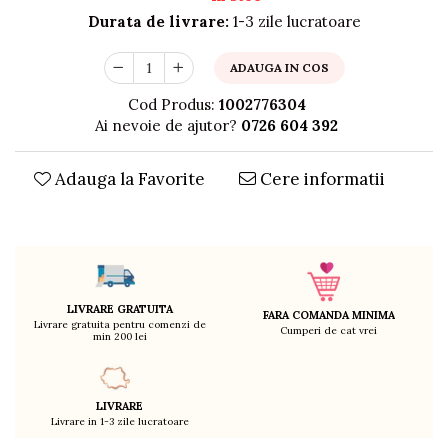
Durata de livrare:
1-3 zile lucratoare
Decoratiuni
Ingrijire copii
ADAUGA IN COS
Paturici si perne
Cutii depozitare
Cod Produs:
1002776304
Ingrijire personala
Ai nevoie de ajutor?
0726 604 392
Bureti de baie
Accesorii masaj
Adauga la Favorite
Cere informatii
Organizare cosmetice si bijuterii
Ingrijire corporala
Rucsacuri, curele si accesorii
Gradina
Promotii
LIVRARE GRATUITA
FARA COMANDA MINIMA
Livrare gratuita pentru comenzi de
Articole de vara
Cumperi de cat vrei
min 200 lei
Genti termoizolante
Accesorii inot si gonflabile
LIVRARE
Jucarii de plaja
Livrare in 1-3 zile lucratoare
Genti de plaja