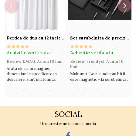
Perdea de dus cu 12 inele plastic incluse, 200x180 cm, alba
Set surubelnita de precizie cu 24 de capete, cutie glisanta
Achizitie verificata
Achizitie verificata
A
Review EMAG,
Acum 10 luni
Review Trendyol,
Acum 10
R
luni
l
Arata ok, ca in imagine,
dimensiunile specificate in
Mulțumit. Locul unde pui bitii
Z
descriere, sunt multumita.
este magnetic + la surubelnita .
p
c
SOCIAL
Urmareste-ne in social media