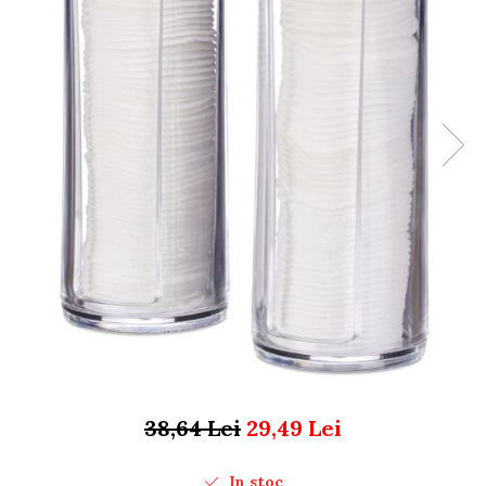
Organizare si depozitare
Huse si cutii depozitare
Cuiere
Opritoare usa
Intretinere textile
Curatenie
Sport & Timp liber
Articole fitness
Suporturi ortopedice si orteze
Accesorii biciclete
Accesorii sportive
Pet Shop
Zgarzi si lese
Covorase si paturi
Jucarii animale
Accesorii animale
38,64 Lei
29,49 Lei
Camera copilului
In stoc
Siguranta si protectie