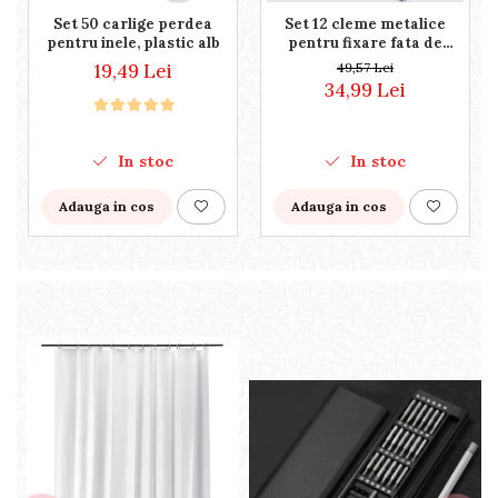
Set 50 carlige perdea
Set 12 cleme metalice
pentru inele, plastic alb
pentru fixare fata de
masa, 7.2x4.6x1.2 cm,
19,49 Lei
49,57 Lei
accesoriu Horeca, pentru
34,99 Lei
restaurante, cafenele,
terase, hoteluri sau
evenimente
In stoc
In stoc
Adauga in cos
Adauga in cos