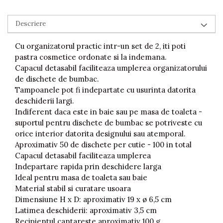
Piscine gonflabile
Prosoape si rogojini
Descriere
Evantaie
HoReCa
Cu organizatorul practic intr-un set de 2, iti poti
pastra cosmetice ordonate si la indemana.
Capacul detasabil faciliteaza umplerea organizatorului
de dischete de bumbac.
Tampoanele pot fi indepartate cu usurinta datorita
deschiderii largi.
Indiferent daca este in baie sau pe masa de toaleta -
suportul pentru dischete de bumbac se potriveste cu
orice interior datorita designului sau atemporal.
Aproximativ 50 de dischete per cutie - 100 in total
Capacul detasabil faciliteaza umplerea
Indepartare rapida prin deschidere larga
Ideal pentru masa de toaleta sau baie
Material stabil si curatare usoara
Dimensiune H x D: aproximativ 19 x ø 6,5 cm
Latimea deschiderii: aproximativ 3,5 cm
Recipientul cantareste aproximativ 100 g