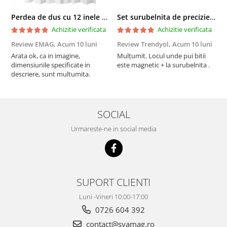
Perdea de dus cu 12 inele plastic incluse, 200x180 cm, alba
Set surubelnita de precizie cu 24 de capete, cutie glisanta
Achizitie verificata
Achizitie verificata
Review EMAG,
Acum 10 luni
Review Trendyol,
Acum 10 luni
R
Arata ok, ca in imagine,
Mulțumit. Locul unde pui bitii
Z
dimensiunile specificate in
este magnetic + la surubelnita .
p
descriere, sunt multumita.
C
SOCIAL
Urmareste-ne in social media
SUPORT CLIENTI
Luni -Vineri 10:00-17:00
0726 604 392
contact@syamag.ro