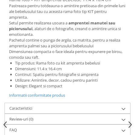
Accesorii inot si gonflabile
Pastreaza pentru totdeauna o amintire pretioasa din primele luni
Jucarii de plaja
ale bebelusului tau cu aceasta rama foto tip KIT pentru
amprenta.
Genti de plaja
Setul permite realizarea usoara a
amprentei manutei sau
Piscine gonflabile
piciorusului
, alaturi de o fotografie, creand o amintire unica si
Prosoape si rogojini
emotionanta.
Pachetul contine o punga de argila, ca matrita, pentru a realiza
Evantaie
amprenta palmei sau a piciorusului bebelusului
HoReCa
Dimensiunea compacta o face ideala pentru expunere pe birou,
comoda sau raft.
Tip produs: Rama foto cu kit amprenta bebelusi
Dimensiuni: 11.4 x 16.4 cm
Continut: Spatiu pentru fotografie si amprenta
Utilizare: Amintire, decor, cadou pentru parinti
Design: Elegant si compact
Informatii conformitate produs
Caracteristici
Review-uri
(0)
FAQ