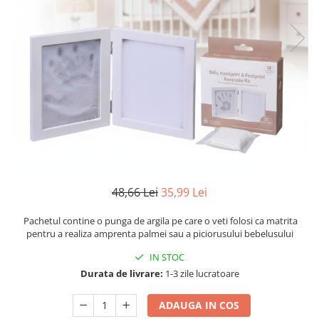
Articole mercerie
Organizare si depozitare
Huse si cutii depozitare
Cuiere
Opritoare usa
Intretinere textile
Curatenie
Sport & Timp liber
Articole fitness
Suporturi ortopedice si orteze
48,66 Lei
35,99 Lei
Accesorii biciclete
Accesorii sportive
Pachetul contine o punga de argila pe care o veti folosi ca matrita
pentru a realiza amprenta palmei sau a piciorusului bebelusului
Pet Shop
Zgarzi si lese
IN STOC
Durata de livrare:
1-3 zile lucratoare
Covorase si paturi
Jucarii animale
ADAUGA IN COS
Accesorii animale