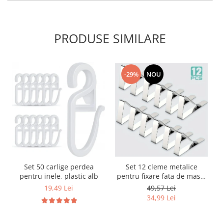
PRODUSE SIMILARE
-29%
NOU
Set 12 cleme metalice
Set 50 carlige perdea
pentru fixare fata de masa,
pentru inele, plastic alb
7.2x4.6x1.2 cm, accesoriu
49,57 Lei
19,49 Lei
Horeca, pentru restaurante,
34,99 Lei
cafenele, terase, hoteluri
sau evenimente