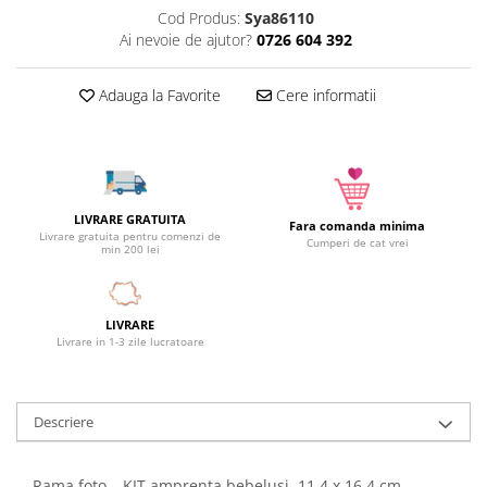
Camera copilului
Cod Produs:
Sya86110
Ai nevoie de ajutor?
0726 604 392
Siguranta si protectie
Decoratiuni
Adauga la Favorite
Cere informatii
Ingrijire copii
Paturici si perne
Cutii depozitare
Ingrijire personala
LIVRARE GRATUITA
Bureti de baie
Fara comanda minima
Livrare gratuita pentru comenzi de
Cumperi de cat vrei
min 200 lei
Accesorii masaj
Organizare cosmetice si bijuterii
Ingrijire corporala
LIVRARE
Rucsacuri, curele si accesorii
Livrare in 1-3 zile lucratoare
Gradina
Promotii
Descriere
Articole de vara
Genti termoizolante
Rama foto – KIT amprenta bebelusi, 11.4 x 16.4 cm