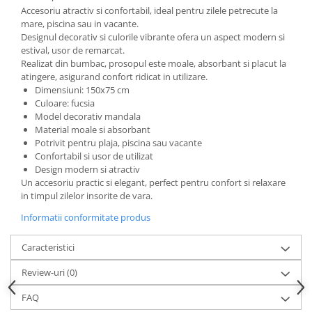
Accesorii inot si gonflabile
Accesoriu atractiv si confortabil, ideal pentru zilele petrecute la
mare, piscina sau in vacante.
Jucarii de plaja
Designul decorativ si culorile vibrante ofera un aspect modern si
Genti de plaja
estival, usor de remarcat.
Piscine gonflabile
Realizat din bumbac, prosopul este moale, absorbant si placut la
atingere, asigurand confort ridicat in utilizare.
Prosoape si rogojini
Dimensiuni: 150x75 cm
Evantaie
Culoare: fucsia
HoReCa
Model decorativ mandala
Material moale si absorbant
Potrivit pentru plaja, piscina sau vacante
Confortabil si usor de utilizat
Design modern si atractiv
Un accesoriu practic si elegant, perfect pentru confort si relaxare
in timpul zilelor insorite de vara.
Informatii conformitate produs
Caracteristici
Review-uri
(0)
FAQ