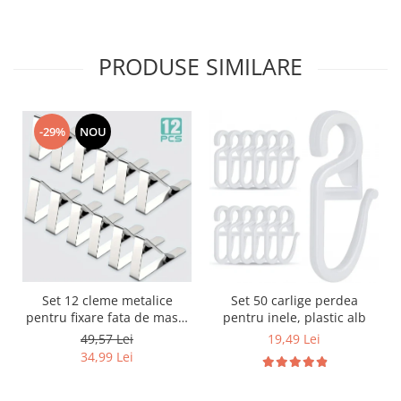
PRODUSE SIMILARE
-29%
NOU
Set 12 cleme metalice
Set 50 carlige perdea
pentru fixare fata de masa,
pentru inele, plastic alb
7.2x4.6x1.2 cm, accesoriu
49,57 Lei
19,49 Lei
Horeca, pentru restaurante,
34,99 Lei
cafenele, terase, hoteluri
sau evenimente