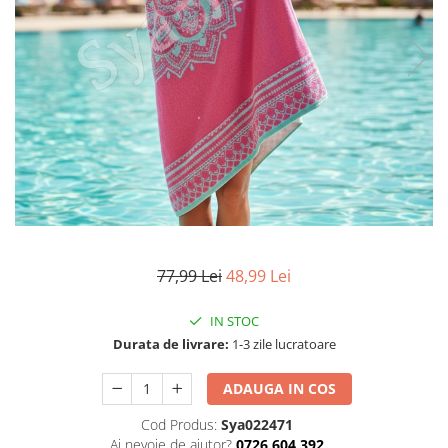
Articole mercerie
Organizare si depozitare
Huse si cutii depozitare
Cuiere
Opritoare usa
Intretinere textile
Curatenie
Sport & Timp liber
Articole fitness
Suporturi ortopedice si orteze
77,99 Lei
48,99 Lei
Accesorii biciclete
Accesorii sportive
IN STOC
Pet Shop
Durata de livrare:
1-3 zile lucratoare
Zgarzi si lese
Covorase si paturi
ADAUGA IN COS
Jucarii animale
Cod Produs:
Sya022471
Accesorii animale
Ai nevoie de ajutor?
0726 604 392