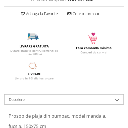
Camera copilului
Siguranta si protectie
Adauga la Favorite
Cere informatii
Decoratiuni
Ingrijire copii
Paturici si perne
Cutii depozitare
LIVRARE GRATUITA
Fara comanda minima
Ingrijire personala
Livrare gratuita pentru comenzi de
Cumperi de cat vrei
min 200 lei
Bureti de baie
Accesorii masaj
Organizare cosmetice si bijuterii
LIVRARE
Livrare in 1-3 zile lucratoare
Ingrijire corporala
Rucsacuri, curele si accesorii
Gradina
Descriere
Promotii
Articole de vara
Prosop de plaja din bumbac, model mandala,
Genti termoizolante
fucsia, 150x75 cm