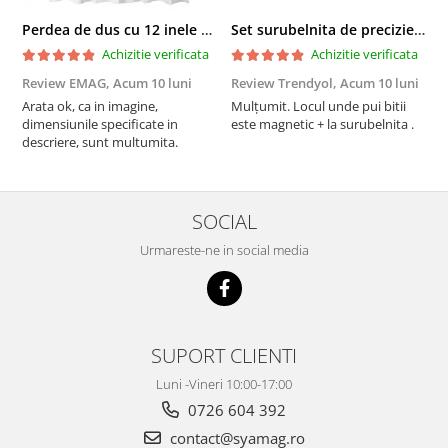
Perdea de dus cu 12 inele plastic incluse, 200x180 cm, alba
Set surubelnita de precizie cu 24 de capete, cutie glisanta
Achizitie verificata
Achizitie verificata
Review EMAG,
Acum 10 luni
Review Trendyol,
Acum 10 luni
R
Arata ok, ca in imagine,
Mulțumit. Locul unde pui bitii
Z
dimensiunile specificate in
este magnetic + la surubelnita .
p
descriere, sunt multumita.
C
SOCIAL
Urmareste-ne in social media
SUPORT CLIENTI
Luni -Vineri 10:00-17:00
0726 604 392
contact@syamag.ro