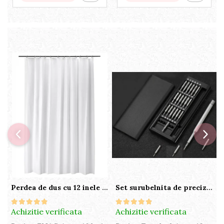
Perdea de dus cu 12 inele plastic incluse, 200x180 cm, alba
Set surubelnita de precizie cu 24 de capete, cutie glisanta
Achizitie verificata
Achizitie verificata
A