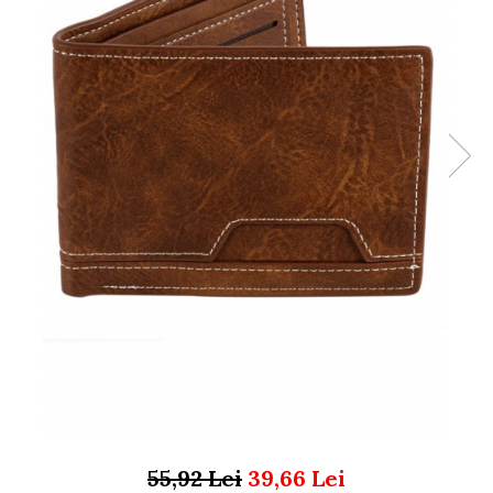
Organizare si depozitare
Huse si cutii depozitare
Cuiere
Opritoare usa
Intretinere textile
Curatenie
Sport & Timp liber
Articole fitness
Suporturi ortopedice si orteze
Accesorii biciclete
Accesorii sportive
Pet Shop
Zgarzi si lese
Covorase si paturi
Jucarii animale
Accesorii animale
Camera copilului
55,92 Lei
39,66 Lei
Siguranta si protectie