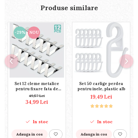
Produse similare
-29%
NOU
Set 12 cleme metalice
Set 50 carlige perdea
pentru fixare fata de
pentru inele, plastic alb
masa, 7.2x4.6x1.2 cm,
49,57 Lei
19,49 Lei
accesoriu Horeca, pentru
34,99 Lei
restaurante, cafenele,
terase, hoteluri sau
evenimente
In stoc
In stoc
Adauga in cos
Adauga in cos