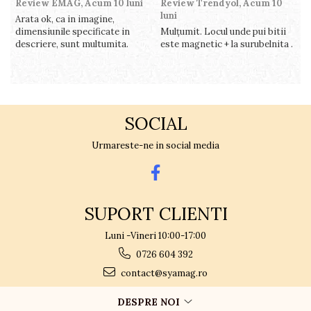
Review EMAG,
Acum 10 luni
Review Trendyol,
Acum 10
R
luni
l
Arata ok, ca in imagine,
dimensiunile specificate in
Mulțumit. Locul unde pui bitii
Z
descriere, sunt multumita.
este magnetic + la surubelnita .
p
c
SOCIAL
Urmareste-ne in social media
SUPORT CLIENTI
Luni -Vineri 10:00-17:00
0726 604 392
contact@syamag.ro
DESPRE NOI