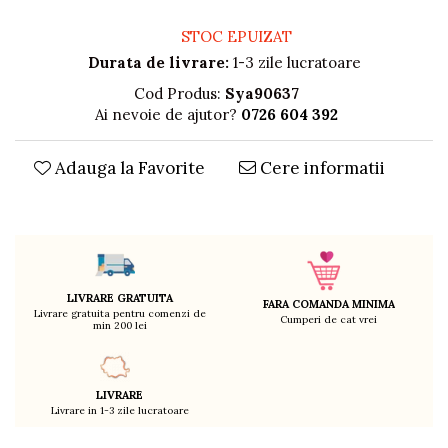
Decoratiuni
STOC EPUIZAT
Ingrijire copii
Durata de livrare:
1-3 zile lucratoare
Paturici si perne
Cutii depozitare
Cod Produs:
Sya90637
Ai nevoie de ajutor?
0726 604 392
Ingrijire personala
Bureti de baie
Adauga la Favorite
Cere informatii
Accesorii masaj
Organizare cosmetice si bijuterii
Ingrijire corporala
Rucsacuri, curele si accesorii
Gradina
Promotii
LIVRARE GRATUITA
FARA COMANDA MINIMA
Livrare gratuita pentru comenzi de
Cumperi de cat vrei
min 200 lei
Articole de vara
Genti termoizolante
Accesorii inot si gonflabile
LIVRARE
Jucarii de plaja
Livrare in 1-3 zile lucratoare
Genti de plaja