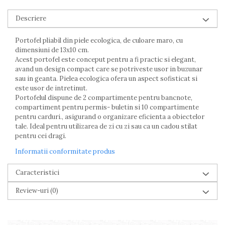
Piscine gonflabile
Prosoape si rogojini
Descriere
Evantaie
Portofel pliabil din piele ecologica, de culoare maro, cu
HoReCa
dimensiuni de 13x10 cm.
Acest portofel este conceput pentru a fi practic si elegant,
avand un design compact care se potriveste usor in buzunar
sau in geanta. Pielea ecologica ofera un aspect sofisticat si
este usor de intretinut.
Portofelul dispune de 2 compartimente pentru bancnote,
compartiment pentru permis- buletin si 10 compartimente
pentru carduri., asigurand o organizare eficienta a obiectelor
tale. Ideal pentru utilizarea de zi cu zi sau ca un cadou stilat
pentru cei dragi.
Informatii conformitate produs
Caracteristici
Review-uri
(0)