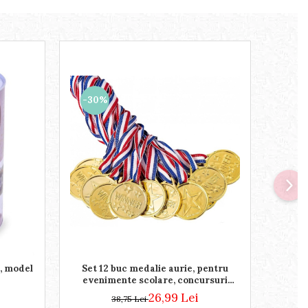
-30%
-44
Set 12 buc medalie aurie, pentru
l, model
Prosop
evenimente scolare, concursuri
cu 
tematice sau competitii sportive
26,99 Lei
38,75 Lei