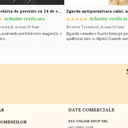
Set surubelnita de precizie cu 24 de capete, cutie glisanta
Achizitie verificata
Achizitie verificat
endyol,
Acum 10 luni
Review Trendyol,
Acum 10 luni
Locul unde pui bitii este magnetic +
Zgarda cainelui e foarte buna pt pur
ta .
spulberat intr-o clipită! Cainele meu
DATE COMERCIALE
AR
SYA ONLINE SHOP SRL
COMENZILOR
J40/3860/2019