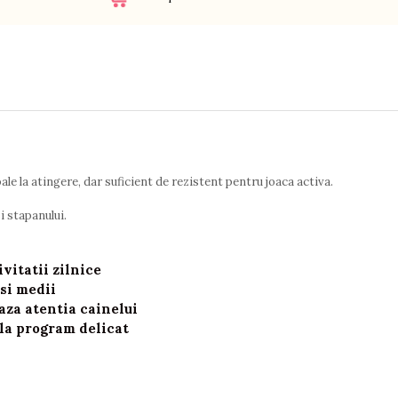
le la atingere, dar suficient de rezistent pentru joaca activa.
i stapanului.
ivitatii zilnice
si medii
aza atentia cainelui
 la program delicat