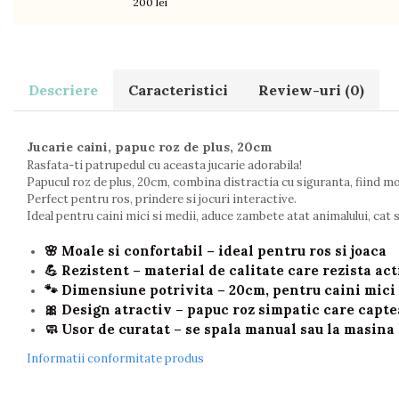
200 lei
Decoratiuni
Ingrijire copii
Paturici si perne
Cutii depozitare
Descriere
Caracteristici
Review-uri
(0)
Ingrijire personala
Bureti de baie
Jucarie caini, papuc roz de plus, 20cm
Accesorii masaj
Rasfata-ti patrupedul cu aceasta jucarie adorabila!
Organizare cosmetice si bijuterii
Papucul roz de plus, 20cm, combina distractia cu siguranta, fiind moa
Ingrijire corporala
Perfect pentru ros, prindere si jocuri interactive.
Ideal pentru caini mici si medii, aduce zambete atat animalului, cat s
Rucsacuri, curele si accesorii
Gradina
🌸
Moale si confortabil
– ideal pentru ros si joaca
Promotii
💪
Rezistent
– material de calitate care rezista act
🐾
Dimensiune potrivita
– 20cm, pentru caini mici 
Articole de vara
🎀
Design atractiv
– papuc roz simpatic care capte
Genti termoizolante
🧼
Usor de curatat
– se spala manual sau la masina
Accesorii inot si gonflabile
Informatii conformitate produs
Jucarii de plaja
Genti de plaja