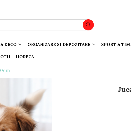
& DECO
ORGANIZARE SI DEPOZITARE
SPORT & TIM
OTII
HORECA
 20cm
Juca