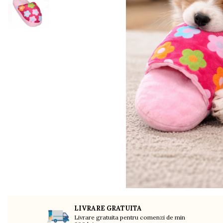
Organizare si depozitare
Huse si cutii depozitare
Cuiere
Opritoare usa
Intretinere textile
Curatenie
Sport & Timp liber
Articole fitness
Suporturi ortopedice si orteze
Accesorii biciclete
Accesorii sportive
Pet Shop
Zgarzi si lese
Covorase si paturi
Jucarii animale
Accesorii animale
Camera copilului
LIVRARE GRATUITA
Livrare gratuita pentru comenzi de min
Siguranta si protectie