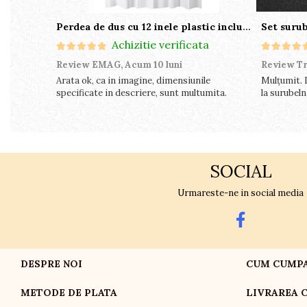
Perdea de dus cu 12 inele plastic incluse, 200x180 cm, alba
Achizitie verificata
Review EMAG,
Acum 10 luni
Review Tr
Arata ok, ca in imagine, dimensiunile
Mulțumit. 
specificate in descriere, sunt multumita.
la surubelni
SOCIAL
Urmareste-ne in social media
DESPRE NOI
CUM CUMP
METODE DE PLATA
LIVRAREA 