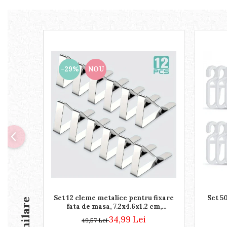
Piscine gonflabile
Prosoape si rogojini
Evantaie
HoReCa
-29%
NOU
Set 12 cleme metalice pentru fixare
Set 50
fata de masa, 7.2x4.6x1.2 cm,
accesoriu Horeca, pentru
34,99 Lei
49,57 Lei
restaurante, cafenele, terase,