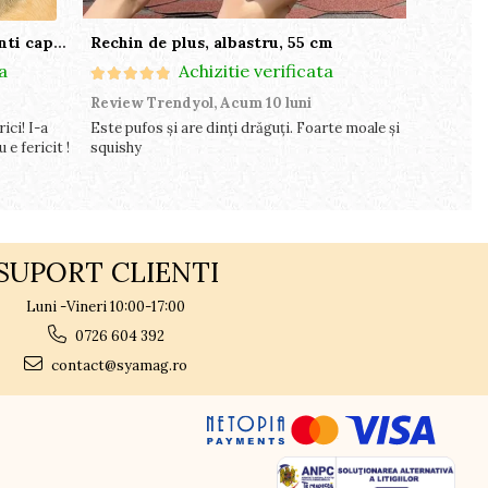
Zgarda antiparazitara caini, anti capuse si purici, 59 cm
Rechin de plus, albastru, 55 cm
a
Achizitie verificata
Review Trendyol,
Acum 10 luni
Review T
ici! I-a
Este pufos și are dinți drăguți. Foarte moale și
Plastic moa
 e fericit !
squishy
din magazi
perdea s-a
mulțumesc!
SUPORT CLIENTI
Luni -Vineri 10:00-17:00
0726 604 392
contact@syamag.ro