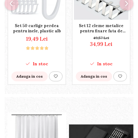
Set 50 carlige perdea
Set 12 cleme metalice
pentru inele, plastic alb
pentru fixare fata de
masa, 7.2x4.6x1.2 cm,
19,49 Lei
49,57 Lei
accesoriu Horeca, pentru
34,99 Lei
restaurante, cafenele,
terase, hoteluri sau
evenimente
In stoc
In stoc
Adauga in cos
Adauga in cos