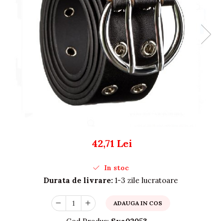
Organizare si depozitare
Huse si cutii depozitare
Cuiere
Opritoare usa
Intretinere textile
Curatenie
Sport & Timp liber
Articole fitness
Suporturi ortopedice si orteze
Accesorii biciclete
Accesorii sportive
42,71 Lei
Pet Shop
Zgarzi si lese
In stoc
Covorase si paturi
Durata de livrare:
1-3 zile lucratoare
Jucarii animale
Accesorii animale
ADAUGA IN COS
Camera copilului
Siguranta si protectie