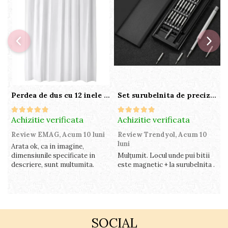
Perdea de dus cu 12 inele plastic incluse, 200x180 cm, alba
Set surubelnita de precizie cu 24 de capete, cutie glisanta
Achizitie verificata
Achizitie verificata
A
Review EMAG,
Acum 10 luni
Review Trendyol,
Acum 10
R
luni
l
Arata ok, ca in imagine,
dimensiunile specificate in
Mulțumit. Locul unde pui bitii
Z
descriere, sunt multumita.
este magnetic + la surubelnita .
p
c
SOCIAL