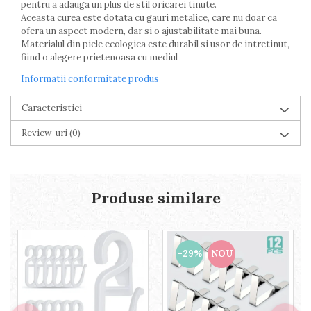
pentru a adauga un plus de stil oricarei tinute.
Piscine gonflabile
Aceasta curea este dotata cu gauri metalice, care nu doar ca
Prosoape si rogojini
ofera un aspect modern, dar si o ajustabilitate mai buna.
Evantaie
Materialul din piele ecologica este durabil si usor de intretinut,
HoReCa
fiind o alegere prietenoasa cu mediul
Informatii conformitate produs
Caracteristici
Review-uri
(0)
Produse similare
-29%
NOU