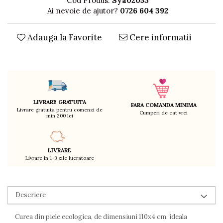
Cod Produs:
Sya02053
Decoratiuni
Ai nevoie de ajutor?
0726 604 392
Ingrijire copii
Paturici si perne
Adauga la Favorite
Cere informatii
Cutii depozitare
Ingrijire personala
Bureti de baie
Accesorii masaj
Organizare cosmetice si bijuterii
LIVRARE GRATUITA
FARA COMANDA MINIMA
Ingrijire corporala
Livrare gratuita pentru comenzi de
Cumperi de cat vrei
min 200 lei
Rucsacuri, curele si accesorii
Gradina
Promotii
LIVRARE
Livrare in 1-3 zile lucratoare
Articole de vara
Genti termoizolante
Accesorii inot si gonflabile
Descriere
Jucarii de plaja
Genti de plaja
Curea din piele ecologica, de dimensiuni 110x4 cm, ideala