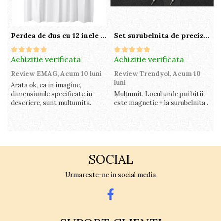
Perdea de dus cu 12 inele plastic incluse, 200x180 cm, alba
Set surubelnita de precizie cu 24 de capete, cutie glisanta
Achizitie verificata
Achizitie verificata
A
Review EMAG,
Acum 10 luni
Review Trendyol,
Acum 10
R
luni
l
Arata ok, ca in imagine,
dimensiunile specificate in
Mulțumit. Locul unde pui bitii
Z
descriere, sunt multumita.
este magnetic + la surubelnita .
p
c
SOCIAL
Urmareste-ne in social media