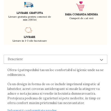
Decoratiuni
Ingrijire copii
LIVRARE GRATUITA
FARA COMANDA MINIMA
Paturici si perne
Livrare gratuita pentru comenzi de
Cumperi de cat vrei
min 200 lei
Cutii depozitare
Ingrijire personala
Bureti de baie
LIVRARE
Livrare in 1-3 zile lucratoare
Accesorii masaj
Organizare cosmetice si bijuterii
Ingrijire corporala
Descriere
Rucsacuri, curele si accesorii
Gradina
Ofera-i patrupedului tau un loc confortabil si igienic unde sa se
Promotii
odihneasca.
Articole de vara
Cu un design in forma de os ce include imprimeul simpatic al
labutelor, acest covoras antiderapant si moale la atingere va
Genti termoizolante
aduce o nota jucausa si veselie in locuinta dumneavoastra.
Accesorii inot si gonflabile
Protejeaza podeaua de zgarieturi si pete nedorite, in timp ce
Jucarii de plaja
ofera confort maxim prietenului tau necuvantator.
Genti de plaja
Informatii conformitate produs