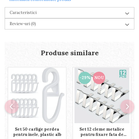
Piscine gonflabile
Prosoape si rogojini
Caracteristici
Evantaie
Review-uri
(0)
HoReCa
Produse similare
-29%
NOU
Set 50 carlige perdea
Set 12 cleme metalice
pentru inele, plastic alb
pentru fixare fata de