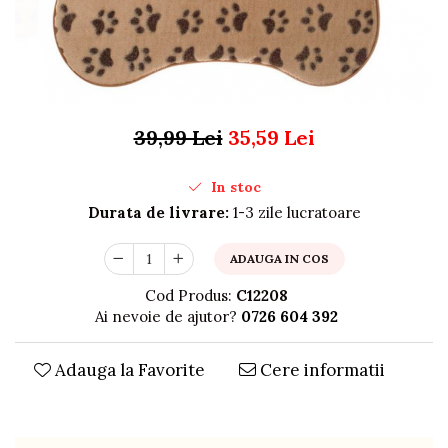
Organizare si depozitare
Huse si cutii depozitare
Cuiere
Opritoare usa
Intretinere textile
39,99 Lei
35,59 Lei
Curatenie
Sport & Timp liber
In stoc
Articole fitness
Durata de livrare:
1-3 zile lucratoare
Suporturi ortopedice si orteze
Accesorii biciclete
ADAUGA IN COS
Accesorii sportive
Pet Shop
Cod Produs:
C12208
Ai nevoie de ajutor?
0726 604 392
Zgarzi si lese
Covorase si paturi
Jucarii animale
Adauga la Favorite
Cere informatii
Accesorii animale
Camera copilului
Siguranta si protectie