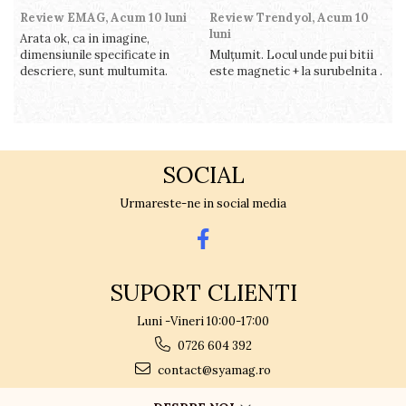
Review EMAG,
Acum 10 luni
Review Trendyol,
Acum 10
R
luni
l
Arata ok, ca in imagine,
dimensiunile specificate in
Mulțumit. Locul unde pui bitii
Z
descriere, sunt multumita.
este magnetic + la surubelnita .
p
c
SOCIAL
Urmareste-ne in social media
SUPORT CLIENTI
Luni -Vineri 10:00-17:00
0726 604 392
contact@syamag.ro