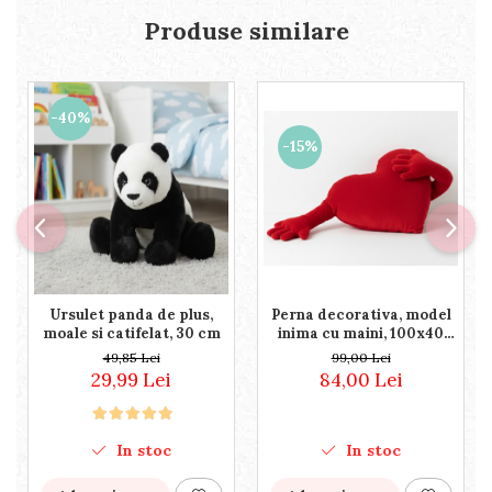
Produse similare
-40%
-15%
Perna decorativa, model
Ursulet panda de plus,
inima cu maini, 100x40
moale si catifelat, 30 cm
cm, poliester, rosie
99,00 Lei
49,85 Lei
84,00 Lei
29,99 Lei
In stoc
In stoc