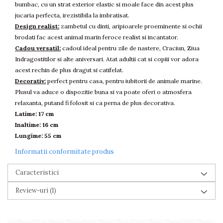
Piscine gonflabile
bumbac, cu un strat exterior elastic si moale face din acest plus
jucaria perfecta, irezistibila la imbratisat.
Prosoape si rogojini
Design realist:
zambetul cu dinti, aripioarele proeminente si ochii
Evantaie
brodati fac acest animal marin feroce realist si incantator.
HoReCa
Cadou versatil:
cadoul ideal pentru zile de nastere, Craciun, Ziua
Indragostitilor si alte aniversari. Atat adultii cat si copiii vor adora
acest rechin de plus dragut si catifelat.
Decorativ:
perfect pentru casa, pentru iubitorii de animale marine.
Plusul va aduce o dispozitie buna si va poate oferi o atmosfera
relaxanta, putand fi folosit si ca perna de plus decorativa.
Latime: 17 cm
Inaltime: 16 cm
Lungime: 55 cm
Informatii conformitate produs
Caracteristici
Review-uri
(1)