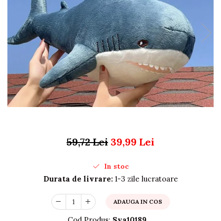
Organizare si depozitare
Huse si cutii depozitare
Cuiere
Opritoare usa
Intretinere textile
Curatenie
Sport & Timp liber
Articole fitness
Suporturi ortopedice si orteze
Accesorii biciclete
Accesorii sportive
59,72 Lei
39,99 Lei
Pet Shop
Zgarzi si lese
In stoc
Covorase si paturi
Durata de livrare:
1-3 zile lucratoare
Jucarii animale
Accesorii animale
ADAUGA IN COS
Camera copilului
Cod Produs:
Sya10189
Siguranta si protectie