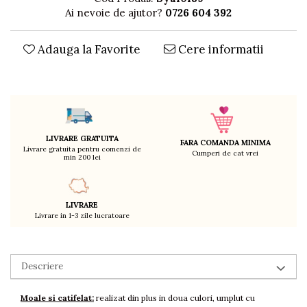
Ai nevoie de ajutor?
0726 604 392
Decoratiuni
Ingrijire copii
Paturici si perne
Adauga la Favorite
Cere informatii
Cutii depozitare
Ingrijire personala
Bureti de baie
Accesorii masaj
Organizare cosmetice si bijuterii
LIVRARE GRATUITA
FARA COMANDA MINIMA
Livrare gratuita pentru comenzi de
Ingrijire corporala
Cumperi de cat vrei
min 200 lei
Rucsacuri, curele si accesorii
Gradina
Promotii
LIVRARE
Livrare in 1-3 zile lucratoare
Articole de vara
Genti termoizolante
Accesorii inot si gonflabile
Descriere
Jucarii de plaja
Genti de plaja
Moale si catifelat:
realizat din plus in doua culori, umplut cu