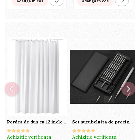
Adauga in cos
Adauga in cos
Perdea de dus cu 12 inele plastic incluse, 200x180 cm, alba
Set surubelnita de precizie cu 24 de capete, cutie glisanta
Achizitie verificata
Achizitie verificata
A