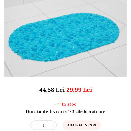
Organizare si depozitare
Huse si cutii depozitare
Cuiere
Opritoare usa
Intretinere textile
Curatenie
Sport & Timp liber
Articole fitness
Suporturi ortopedice si orteze
Accesorii biciclete
Accesorii sportive
Pet Shop
44,58 Lei
29,99 Lei
Zgarzi si lese
Covorase si paturi
In stoc
Jucarii animale
Durata de livrare:
1-3 zile lucratoare
Accesorii animale
Camera copilului
ADAUGA IN COS
Siguranta si protectie