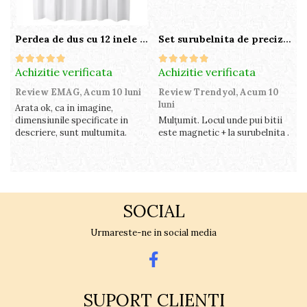
Perdea de dus cu 12 inele plastic incluse, 200x180 cm, alba
Set surubelnita de precizie cu 24 de capete, cutie glisanta
Achizitie verificata
Achizitie verificata
A
Review EMAG,
Acum 10 luni
Review Trendyol,
Acum 10
R
luni
l
Arata ok, ca in imagine,
dimensiunile specificate in
Mulțumit. Locul unde pui bitii
Z
descriere, sunt multumita.
este magnetic + la surubelnita .
p
c
SOCIAL
Urmareste-ne in social media
SUPORT CLIENTI