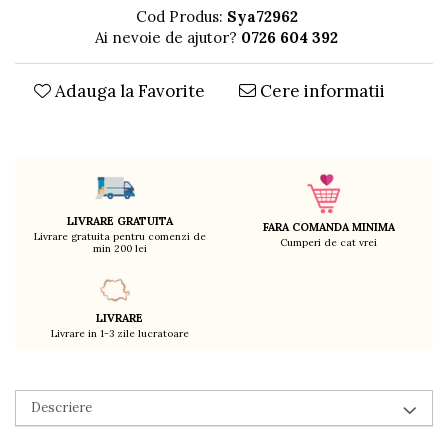
Cod Produs:
Sya72962
Decoratiuni
Ai nevoie de ajutor?
0726 604 392
Ingrijire copii
Paturici si perne
Adauga la Favorite
Cere informatii
Cutii depozitare
Ingrijire personala
Bureti de baie
Accesorii masaj
Organizare cosmetice si bijuterii
Ingrijire corporala
LIVRARE GRATUITA
FARA COMANDA MINIMA
Livrare gratuita pentru comenzi de
Rucsacuri, curele si accesorii
Cumperi de cat vrei
min 200 lei
Gradina
Promotii
LIVRARE
Articole de vara
Livrare in 1-3 zile lucratoare
Genti termoizolante
Accesorii inot si gonflabile
Descriere
Jucarii de plaja
Genti de plaja