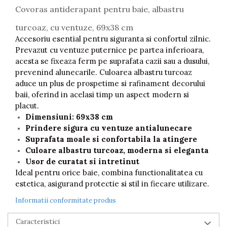
Piscine gonflabile
Covoras antiderapant pentru baie, albastru
Prosoape si rogojini
turcoaz, cu ventuze, 69x38 cm
Evantaie
Accesoriu esential pentru siguranta si confortul zilnic.
HoReCa
Prevazut cu ventuze puternice pe partea inferioara,
acesta se fixeaza ferm pe suprafata cazii sau a dusului,
prevenind alunecarile. Culoarea albastru turcoaz
aduce un plus de prospetime si rafinament decorului
baii, oferind in acelasi timp un aspect modern si
placut.
Dimensiuni: 69x38 cm
Prindere sigura cu ventuze antialunecare
Suprafata moale si confortabila la atingere
Culoare albastru turcoaz, moderna si eleganta
Usor de curatat si intretinut
Ideal pentru orice baie, combina functionalitatea cu
estetica, asigurand protectie si stil in fiecare utilizare.
Informatii conformitate produs
Caracteristici