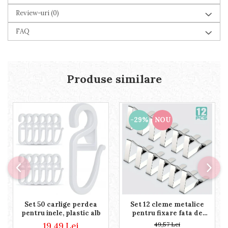
Review-uri
(0)
FAQ
Produse similare
-29%
NOU
Set 50 carlige perdea
Set 12 cleme metalice
pentru inele, plastic alb
pentru fixare fata de
masa, 7.2x4.6x1.2 cm,
19,49 Lei
49,57 Lei