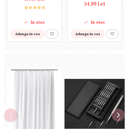
accesoriu Horeca, pentru
34,99 Lei
restaurante, cafenele,
terase, hoteluri sau
evenimente
In stoc
In stoc
Adauga in cos
Adauga in cos