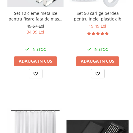
Set 12 cleme metalice
Set 50 carlige perdea
pentru fixare fata de masa,
pentru inele, plastic alb
7.2x4.6x1.2 cm, accesoriu
49,57 Lei
19,49 Lei
Horeca, pentru restaurante,
34,99 Lei
cafenele, terase, hoteluri
sau evenimente
IN STOC
IN STOC
ADAUGA IN COS
ADAUGA IN COS