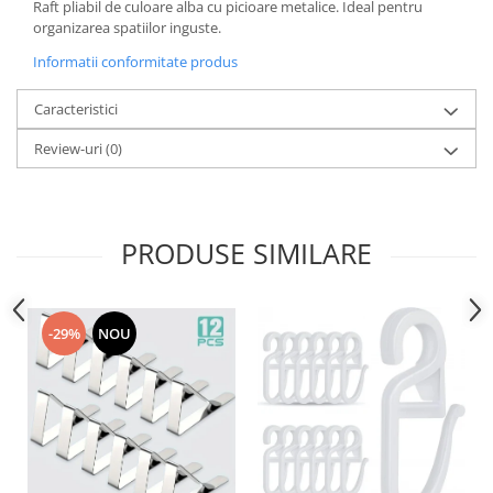
Raft pliabil de culoare alba cu picioare metalice. Ideal pentru
Accesorii inot si gonflabile
organizarea spatiilor inguste.
Jucarii de plaja
Informatii conformitate produs
Genti de plaja
Piscine gonflabile
Caracteristici
Prosoape si rogojini
Review-uri
(0)
Evantaie
HoReCa
PRODUSE SIMILARE
-29%
NOU