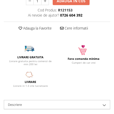
ADAUGA IN COS
Camera copilului
Cod Produs:
R121153
Siguranta si protectie
Ai nevoie de ajutor?
0726 604 392
Decoratiuni
Ingrijire copii
Adauga la Favorite
Cere informatii
Paturici si perne
Cutii depozitare
Ingrijire personala
Bureti de baie
LIVRARE GRATUITA
Fara comanda minima
Accesorii masaj
Livrare gratuita pentru comenzi de
Cumperi de cat vrei
min 200 lei
Organizare cosmetice si bijuterii
Ingrijire corporala
Rucsacuri, curele si accesorii
LIVRARE
Gradina
Livrare in 1-3 zile lucratoare
Promotii
Articole de vara
Descriere
Genti termoizolante