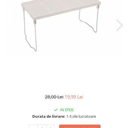
Articole mercerie
Organizare si depozitare
Huse si cutii depozitare
Cuiere
Opritoare usa
Intretinere textile
Curatenie
Sport & Timp liber
Articole fitness
Suporturi ortopedice si orteze
Accesorii biciclete
Accesorii sportive
Pet Shop
28,00 Lei
19,99 Lei
Zgarzi si lese
IN STOC
Covorase si paturi
Durata de livrare:
1-3 zile lucratoare
Jucarii animale
Accesorii animale