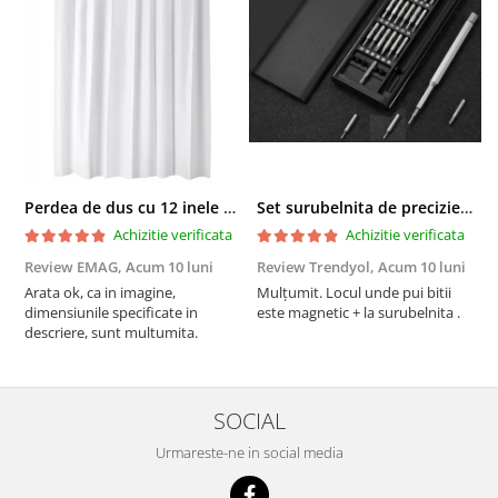
Perdea de dus cu 12 inele plastic incluse, 200x180 cm, alba
Set surubelnita de precizie cu 24 de capete, cutie glisanta
Achizitie verificata
Achizitie verificata
Review EMAG,
Acum 10 luni
Review Trendyol,
Acum 10 luni
R
Arata ok, ca in imagine,
Mulțumit. Locul unde pui bitii
Z
dimensiunile specificate in
este magnetic + la surubelnita .
p
descriere, sunt multumita.
C
SOCIAL
Urmareste-ne in social media