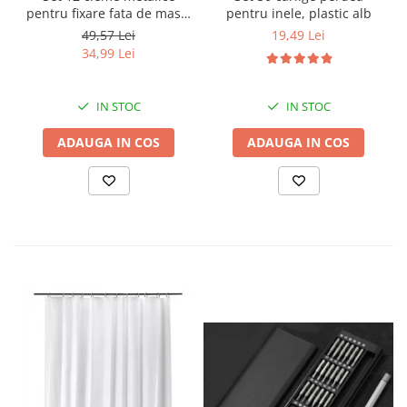
pentru fixare fata de masa,
pentru inele, plastic alb
7.2x4.6x1.2 cm, accesoriu
49,57 Lei
19,49 Lei
Horeca, pentru restaurante,
34,99 Lei
cafenele, terase, hoteluri
sau evenimente
IN STOC
IN STOC
ADAUGA IN COS
ADAUGA IN COS