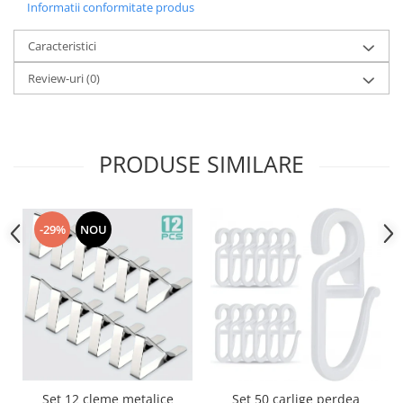
Informatii conformitate produs
Accesorii inot si gonflabile
Jucarii de plaja
Caracteristici
Genti de plaja
Review-uri
(0)
Piscine gonflabile
Prosoape si rogojini
Evantaie
HoReCa
PRODUSE SIMILARE
-29%
NOU
Set 12 cleme metalice
Set 50 carlige perdea