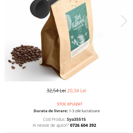
Articole mercerie
Organizare si depozitare
Huse si cutii depozitare
Cuiere
Opritoare usa
Intretinere textile
Curatenie
Sport & Timp liber
Articole fitness
Suporturi ortopedice si orteze
Accesorii biciclete
32,54 Lei
20,34 Lei
Accesorii sportive
Pet Shop
STOC EPUIZAT
Zgarzi si lese
Durata de livrare:
1-3 zile lucratoare
Covorase si paturi
Cod Produs:
Sya35515
Jucarii animale
Ai nevoie de ajutor?
0726 604 392
Accesorii animale