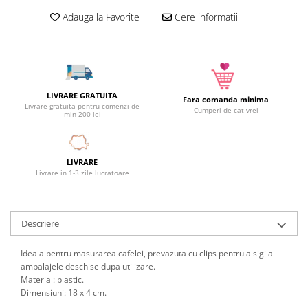
Camera copilului
Adauga la Favorite
Cere informatii
Siguranta si protectie
Decoratiuni
Ingrijire copii
Paturici si perne
LIVRARE GRATUITA
Fara comanda minima
Cutii depozitare
Livrare gratuita pentru comenzi de
Cumperi de cat vrei
min 200 lei
Ingrijire personala
Bureti de baie
Accesorii masaj
LIVRARE
Livrare in 1-3 zile lucratoare
Organizare cosmetice si bijuterii
Ingrijire corporala
Rucsacuri, curele si accesorii
Descriere
Gradina
Ideala pentru masurarea cafelei, prevazuta cu clips pentru a sigila
Promotii
ambalajele deschise dupa utilizare.
Articole de vara
Material: plastic.
Dimensiuni: 18 x 4 cm.
Genti termoizolante