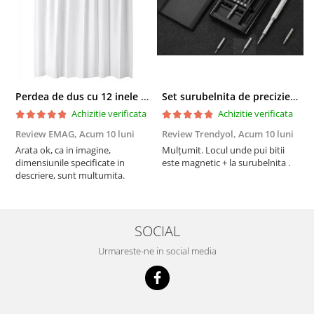
Perdea de dus cu 12 inele plastic incluse, 200x180 cm, alba
Set surubelnita de precizie cu 24 de capete, cutie glisanta
Achizitie verificata
Achizitie verificata
Review EMAG,
Acum 10 luni
Review Trendyol,
Acum 10 luni
R
Arata ok, ca in imagine,
Mulțumit. Locul unde pui bitii
Z
dimensiunile specificate in
este magnetic + la surubelnita .
p
descriere, sunt multumita.
C
SOCIAL
Urmareste-ne in social media