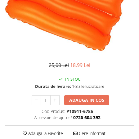
Articole mercerie
Organizare si depozitare
Huse si cutii depozitare
Cuiere
Opritoare usa
Intretinere textile
Curatenie
Sport & Timp liber
25,00 Lei
18,99 Lei
Articole fitness
Suporturi ortopedice si orteze
IN STOC
Accesorii biciclete
Durata de livrare:
1-3 zile lucratoare
Accesorii sportive
ADAUGA IN COS
Pet Shop
Cod Produs:
P10911-6785
Zgarzi si lese
Ai nevoie de ajutor?
0726 604 392
Covorase si paturi
Jucarii animale
Adauga la Favorite
Cere informatii
Accesorii animale