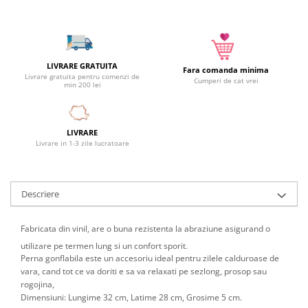
Camera copilului
Siguranta si protectie
Decoratiuni
LIVRARE GRATUITA
Ingrijire copii
Fara comanda minima
Livrare gratuita pentru comenzi de
Cumperi de cat vrei
Paturici si perne
min 200 lei
Cutii depozitare
Ingrijire personala
LIVRARE
Bureti de baie
Livrare in 1-3 zile lucratoare
Accesorii masaj
Organizare cosmetice si bijuterii
Descriere
Ingrijire corporala
Rucsacuri, curele si accesorii
Fabricata din vinil, are o buna rezistenta la abraziune asigurand o
Gradina
utilizare pe termen lung si un confort sporit.
Promotii
Perna gonflabila este un accesoriu ideal pentru zilele calduroase de
vara, cand tot ce va doriti e sa va relaxati pe sezlong, prosop sau
Articole de vara
rogojina,
Genti termoizolante
Dimensiuni: Lungime 32 cm, Latime 28 cm, Grosime 5 cm.