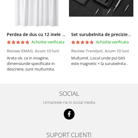
Perdea de dus cu 12 inele plastic incluse, 200x180 cm, alba
Set surubelnita de precizie cu 24 de capete, cutie glisanta
Achizitie verificata
Achizitie verificata
Review EMAG,
Acum 10 luni
Review Trendyol,
Acum 10 luni
R
Arata ok, ca in imagine,
Mulțumit. Locul unde pui bitii
Z
dimensiunile specificate in
este magnetic + la surubelnita .
p
descriere, sunt multumita.
C
SOCIAL
Urmareste-ne in social media
SUPORT CLIENTI