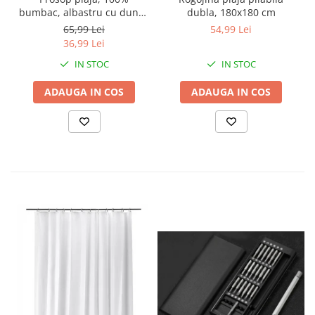
bumbac, albastru cu dungi,
dubla, 180x180 cm
160x90 cm, model cu
65,99 Lei
54,99 Lei
franjuri
36,99 Lei
IN STOC
IN STOC
ADAUGA IN COS
ADAUGA IN COS