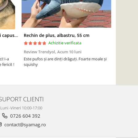
Zgarda antiparazitara caini, anti capuse si purici, 59 cm
Rechin de plus, albastru, 55 cm
Achizitie verificata
Review Trendyol,
Acum 10 luni
Review Tren
i! I-a
Este pufos și are dinți drăguți. Foarte moale și
Plastic moale
fericit !
squishy
magazin cand
s-au rupt. O 
mulțumesc!!!
SUPORT CLIENTI
Luni -Vineri 10:00-17:00
0726 604 392
contact@syamag.ro