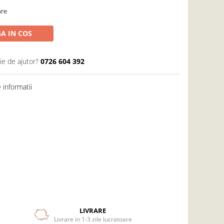
are
A IN COS
ie de ajutor?
0726 604 392
informatii
LIVRARE
Livrare in 1-3 zile lucratoare