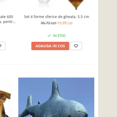
tate 600
Set 4 forme sferice de gheata, 5.5 cm
Set 30 
a, pentru
36,72 Lei
19,99 Lei
hoteluri
IN STOC
ADAUGA IN COS
AD