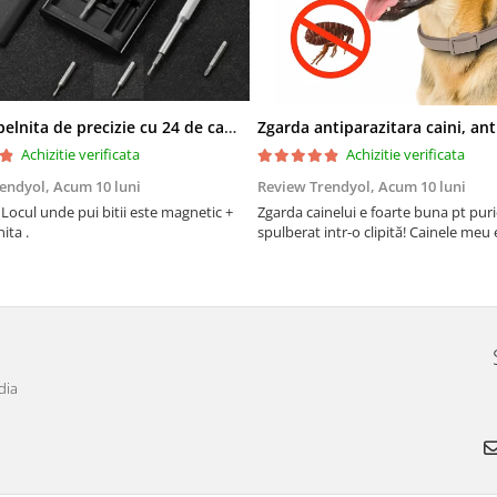
Set surubelnita de precizie cu 24 de capete, cutie glisanta
Achizitie verificata
Achizitie verificata
rendyol,
Acum 10 luni
Review Trendyol,
Acum 10 luni
Locul unde pui bitii este magnetic +
Zgarda cainelui e foarte buna pt puric
ita .
spulberat intr-o clipită! Cainele meu e 
dia