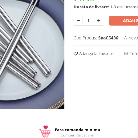
Durata de livrare:
1-3 zile lucrato
ADAUG
Cod Produs:
SyaC5436
Ai nevo
Adauga la Favorite
Cere 
Fara comanda minima
Cumperi de cat vrei