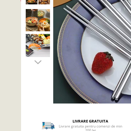
Articole mercerie
Organizare si depozitare
Huse si cutii depozitare
Cuiere
Opritoare usa
Intretinere textile
Curatenie
Sport & Timp liber
Articole fitness
Suporturi ortopedice si orteze
Accesorii biciclete
Accesorii sportive
Pet Shop
Zgarzi si lese
Covorase si paturi
Jucarii animale
LIVRARE GRATUITA
Livrare gratuita pentru comenzi de min
Accesorii animale
200 lei