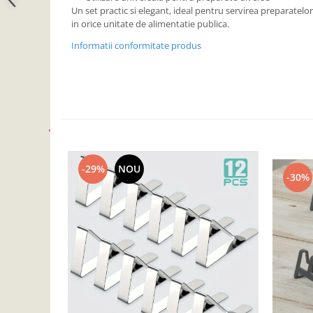
Accesorii inot si gonflabile
Un set practic si elegant, ideal pentru servirea preparatel
in orice unitate de alimentatie publica.
Jucarii de plaja
Genti de plaja
Informatii conformitate produs
Piscine gonflabile
Prosoape si rogojini
Evantaie
HoReCa
-29%
NOU
-30%