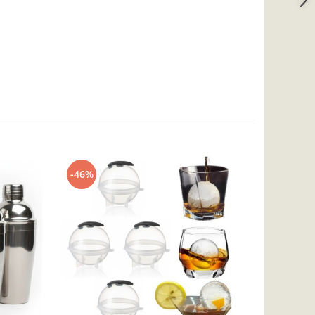
-46%
-21%