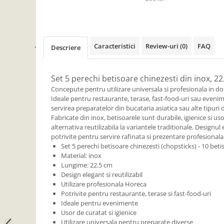
Camera copilului
Siguranta si protectie
Decoratiuni
Caracteristici
Review-uri
(0)
FAQ
Descriere
Ingrijire copii
Paturici si perne
Cutii depozitare
Set 5 perechi betisoare chinezesti din inox, 2
Ingrijire personala
Concepute pentru utilizare universala si profesionala in d
Ideale pentru restaurante, terase, fast-food-uri sau evenim
Bureti de baie
servirea preparatelor din bucataria asiatica sau alte tipuri
Accesorii masaj
Fabricate din inox, betisoarele sunt durabile, igienice si us
alternativa reutilizabila la variantele traditionale. Designul 
Organizare cosmetice si bijuterii
potrivite pentru servire rafinata si prezentare profesionala
Ingrijire corporala
Set 5 perechi betisoare chinezesti (chopsticks) - 10 beti
Material: inox
Rucsacuri, curele si accesorii
Lungime: 22.5 cm
Gradina
Design elegant si reutilizabil
Utilizare profesionala Horeca
Promotii
Potrivite pentru restaurante, terase si fast-food-uri
Articole de vara
Ideale pentru evenimente
Usor de curatat si igienice
Genti termoizolante
Utilizare universala pentru preparate diverse