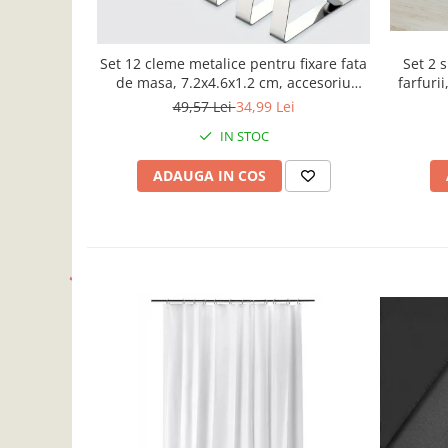
Set 12 cleme metalice pentru fixare fata
Set 2 
de masa, 7.2x4.6x1.2 cm, accesoriu
farfuri
Horeca, pentru restaurante, cafenele,
49,57 Lei
34,99 Lei
terase, hoteluri sau evenimente
IN STOC
ADAUGA IN COS