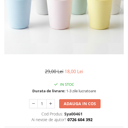
Articole mercerie
Organizare si depozitare
Huse si cutii depozitare
Cuiere
Opritoare usa
Intretinere textile
Curatenie
Sport & Timp liber
Articole fitness
29,00 Lei
18,00 Lei
Suporturi ortopedice si orteze
Accesorii biciclete
IN STOC
Accesorii sportive
Durata de livrare:
1-3 zile lucratoare
Pet Shop
Zgarzi si lese
ADAUGA IN COS
Covorase si paturi
Cod Produs:
Sya00461
Jucarii animale
Ai nevoie de ajutor?
0726 604 392
Accesorii animale