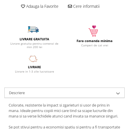
Camera copilului
Adauga la Favorite
Cere informatii
Siguranta si protectie
Decoratiuni
Ingrijire copii
Paturici si perne
LIVRARE GRATUITA
Fara comanda minima
Cutii depozitare
Livrare gratuita pentru comenzi de
Cumperi de cat vrei
min 200 lei
Ingrijire personala
Bureti de baie
Accesorii masaj
LIVRARE
Livrare in 1-3 zile lucratoare
Organizare cosmetice si bijuterii
Ingrijire corporala
Rucsacuri, curele si accesorii
Descriere
Gradina
Colorate, rezistente la impact si zgarieturi si usor de prins in
Promotii
mana. Ideale pentru copiii mici care tind sa scape lucrurile din
Articole de vara
mana si sa verse lichidele atunci cand invata sa manance singuri.
Genti termoizolante
Se pot stivui pentru a economisi spatiu si pentru a fi transportate