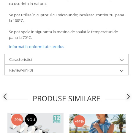
Accesorii inot si gonflabile
cu usurinta in natura.
Jucarii de plaja
Se pot utiliza în cuptorul cu microunde; incalzesc continutul pana
Genti de plaja
la 100°C.
Piscine gonflabile
Se pot spala in siguranta la masina de spalat la temperaturi de
Prosoape si rogojini
pana la 70°C.
Evantaie
Informatii conformitate produs
HoReCa
Caracteristici
Review-uri
(0)
PRODUSE SIMILARE
-29%
NOU
-44%