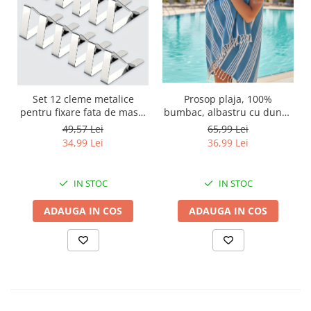
Prosop plaja, 100%
Set 12 cleme metalice
bumbac, albastru cu dungi,
pentru fixare fata de masa,
160x90 cm, model cu
7.2x4.6x1.2 cm, accesoriu
65,99 Lei
49,57 Lei
franjuri
Horeca, pentru restaurante,
36,99 Lei
34,99 Lei
cafenele, terase, hoteluri
sau evenimente
IN STOC
IN STOC
ADAUGA IN COS
ADAUGA IN COS