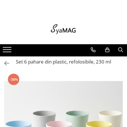
Toate produsele
Jucarii copii & bebe
Home & Deco
Organizare si depozitare
Sport & Timp liber
Pet Shop
Camera copilului
Ingrijire personala
Articole de vara
Jucarii copii & bebe
Jocuri si jucarii interactive
Bucatarie si servire
Huse si cutii depozitare
Articole fitness
Zgarzi si lese
Siguranta si protectie
Bureti de baie
Genti termoizolante
Jocuri si jucarii interactive
Jucarii de plus
Mobilier mic
Intretinere textile
Suporturi ortopedice si orteze
Covorase si paturi
Decoratiuni
Accesorii masaj
Accesorii inot si gonflabile
Jucarii de plus
Colectia Kendama
Paturi si perne
Cuiere
Accesorii biciclete
Jucarii animale
Ingrijire copii
Ingrijire corporala
Jucarii de plaja
Colectia Kendama
Veioze si felinare
Opritoare usa
Accesorii sportive
Accesorii animale
Paturici si perne
Organizare cosmetice si bijuterii
Genti de plaja
Set 6 pahare din plastic, refolosibile, 230 ml
Home & Deco
Baie
Curatenie
Cutii depozitare
Rucsacuri, curele si accesorii
Piscine gonflabile
Bucatarie si servire
Ceasuri decorative
Prosoape si rogojini
Baie
-38%
Flori artificiale si decoratiuni
Evantaie
Mobilier mic
Articole mercerie
Veioze si felinare
Flori artificiale si decoratiuni
Covoare si perdele
Ceasuri decorative
Gradina
Paturi si perne
Covoare si perdele