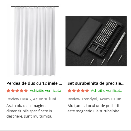
Perdea de dus cu 12 inele plastic incluse, 200x180 cm, alba
Set surubelnita de precizie cu 24 de capete, cutie glisanta
Achizitie verificata
Achizitie verificata
Review EMAG,
Acum 10 luni
Review Trendyol,
Acum 10 luni
R
Arata ok, ca in imagine,
Mulțumit. Locul unde pui bitii
Z
dimensiunile specificate in
este magnetic + la surubelnita .
p
descriere, sunt multumita.
C