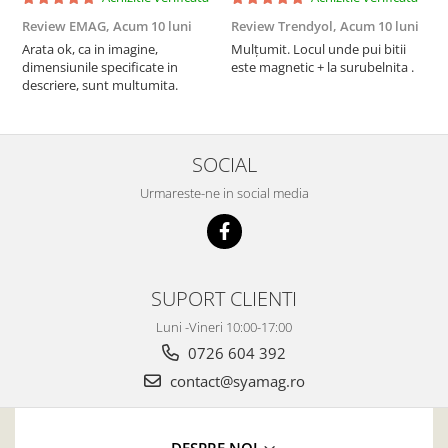
Review EMAG,
Acum 10 luni
Review Trendyol,
Acum 10 luni
R
Arata ok, ca in imagine,
Mulțumit. Locul unde pui bitii
Z
dimensiunile specificate in
este magnetic + la surubelnita .
p
descriere, sunt multumita.
C
SOCIAL
Urmareste-ne in social media
SUPORT CLIENTI
Luni -Vineri 10:00-17:00
0726 604 392
contact@syamag.ro
DESPRE NOI