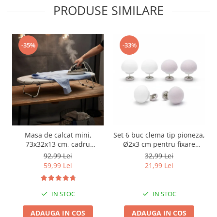
PRODUSE SIMILARE
-35%
-33%
Masa de calcat mini,
Set 6 buc clema tip pioneza,
73x32x13 cm, cadru
Ø2x3 cm pentru fixare
metalic, husa din bumbac,
plapuma, pilota, draperie,
92,99 Lei
32,99 Lei
catlig pentru depozitare
perdea, prosop; previne
59,99 Lei
21,99 Lei
alunecarea articolelor de
imbracaminte organizate
pe umeras
IN STOC
IN STOC
ADAUGA IN COS
ADAUGA IN COS