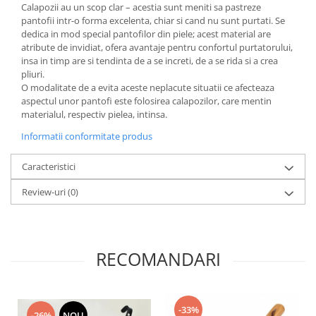
Accesorii inot si gonflabile
Calapozii au un scop clar – acestia sunt meniti sa pastreze
pantofii intr-o forma excelenta, chiar si cand nu sunt purtati. Se
Jucarii de plaja
dedica in mod special pantofilor din piele; acest material are
Genti de plaja
atribute de invidiat, ofera avantaje pentru confortul purtatorului,
insa in timp are si tendinta de a se increti, de a se rida si a crea
Piscine gonflabile
pliuri.
Prosoape si rogojini
O modalitate de a evita aceste neplacute situatii ce afecteaza
Evantaie
aspectul unor pantofi este folosirea calapozilor, care mentin
materialul, respectiv pielea, intinsa.
HoReCa
Informatii conformitate produs
Caracteristici
Review-uri
(0)
RECOMANDARI
-33%
-26%
NOU