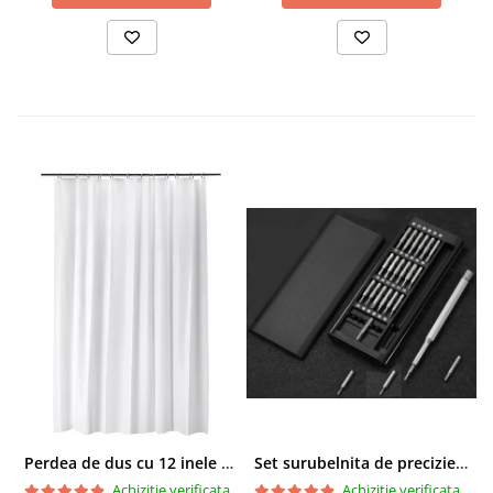
Perdea de dus cu 12 inele plastic incluse, 200x180 cm, alba
Set surubelnita de precizie cu 24 de capete, cutie glisanta
Achizitie verificata
Achizitie verificata