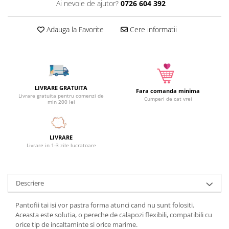
Ai nevoie de ajutor?
0726 604 392
Camera copilului
Siguranta si protectie
Adauga la Favorite
Cere informatii
Decoratiuni
Ingrijire copii
Paturici si perne
Cutii depozitare
LIVRARE GRATUITA
Ingrijire personala
Fara comanda minima
Livrare gratuita pentru comenzi de
Cumperi de cat vrei
min 200 lei
Bureti de baie
Accesorii masaj
Organizare cosmetice si bijuterii
LIVRARE
Livrare in 1-3 zile lucratoare
Ingrijire corporala
Rucsacuri, curele si accesorii
Gradina
Descriere
Promotii
Articole de vara
Pantofii tai isi vor pastra forma atunci cand nu sunt folositi.
Aceasta este solutia, o pereche de calapozi flexibili, compatibili cu
Genti termoizolante
orice tip de incaltaminte si orice marime.