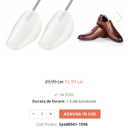
Articole mercerie
Organizare si depozitare
Huse si cutii depozitare
Cuiere
Opritoare usa
Intretinere textile
Curatenie
Sport & Timp liber
Articole fitness
Suporturi ortopedice si orteze
Accesorii biciclete
29,99 Lei
16,99 Lei
Accesorii sportive
Pet Shop
IN STOC
Durata de livrare:
1-3 zile lucratoare
Zgarzi si lese
Covorase si paturi
ADAUGA IN COS
Jucarii animale
Cod Produs:
Sya48941-1596
Accesorii animale