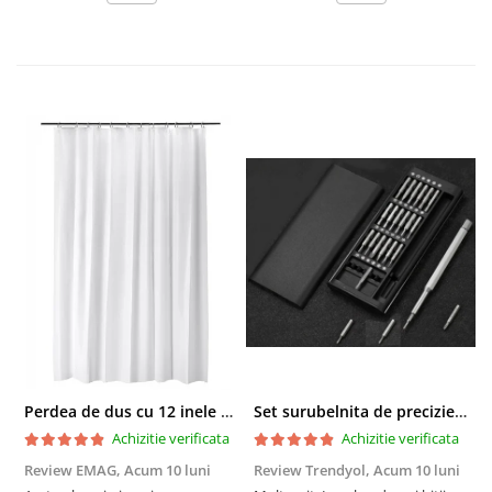
Perdea de dus cu 12 inele plastic incluse, 200x180 cm, alba
Set surubelnita de precizie cu 24 de capete, cutie glisanta
Achizitie verificata
Achizitie verificata
Review EMAG,
Acum 10 luni
Review Trendyol,
Acum 10 luni
R