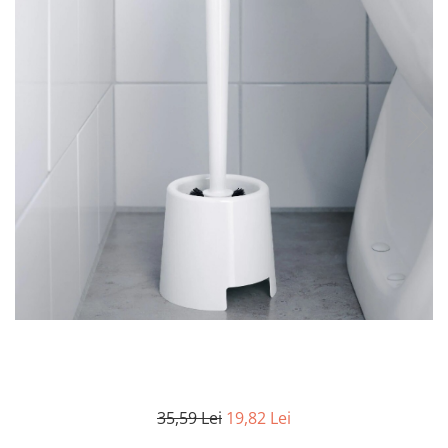
Articole mercerie
Organizare si depozitare
Huse si cutii depozitare
Cuiere
Opritoare usa
Intretinere textile
Curatenie
Sport & Timp liber
Articole fitness
Suporturi ortopedice si orteze
Accesorii biciclete
Accesorii sportive
Pet Shop
Zgarzi si lese
Covorase si paturi
Jucarii animale
35,59 Lei
19,82 Lei
Accesorii animale