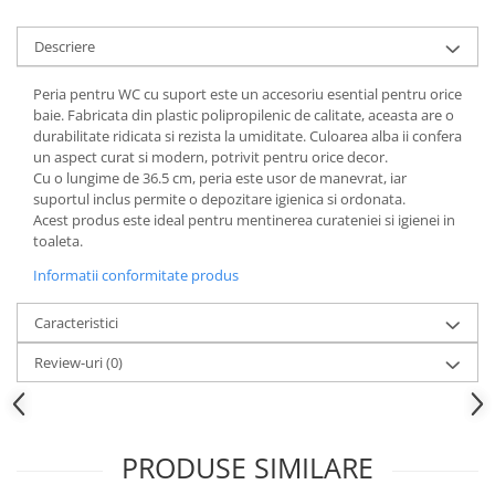
Accesorii inot si gonflabile
Jucarii de plaja
Descriere
Genti de plaja
Peria pentru WC cu suport este un accesoriu esential pentru orice
Piscine gonflabile
baie. Fabricata din plastic polipropilenic de calitate, aceasta are o
Prosoape si rogojini
durabilitate ridicata si rezista la umiditate. Culoarea alba ii confera
Evantaie
un aspect curat si modern, potrivit pentru orice decor.
Cu o lungime de 36.5 cm, peria este usor de manevrat, iar
HoReCa
suportul inclus permite o depozitare igienica si ordonata.
Acest produs este ideal pentru mentinerea curateniei si igienei in
toaleta.
Informatii conformitate produs
Caracteristici
Review-uri
(0)
PRODUSE SIMILARE