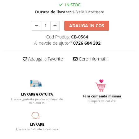
IN STOC
Camera copilului
Durata de livrare:
1-3 zile lucratoare
Siguranta si protectie
Decoratiuni
ADAUGA IN COS
Ingrijire copii
Cod Produs:
CB-0564
Paturici si perne
Ai nevoie de ajutor?
0726 604 392
Cutii depozitare
Ingrijire personala
Adauga la Favorite
Cere informatii
Bureti de baie
Accesorii masaj
Organizare cosmetice si bijuterii
Ingrijire corporala
LIVRARE GRATUITA
Fara comanda minima
Rucsacuri, curele si accesorii
Livrare gratuita pentru comenzi de
Cumperi de cat vrei
min 200 lei
Gradina
Promotii
Articole de vara
LIVRARE
Livrare in 1-3 zile lucratoare
Genti termoizolante