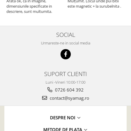
Arata ok, ca in imagine,
Mulțumit. Locul unde pui bitii
Z
dimensiunile specificate in
este magnetic + la surubelnita .
p
descriere, sunt multumita.
C
SOCIAL
Urmareste-ne in social media
SUPORT CLIENTI
Luni -Vineri 10:00-17:00
0726 604 392
contact@syamag.ro
DESPRE NOI
METODE DE PLATA