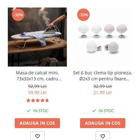
-35%
-33%
Masa de calcat mini,
Set 6 buc clema tip pioneza,
73x32x13 cm, cadru
Ø2x3 cm pentru fixare
metalic, husa din bumbac,
plapuma, pilota, draperie,
92,99 Lei
32,99 Lei
catlig pentru depozitare
perdea, prosop; previne
59,99 Lei
21,99 Lei
alunecarea articolelor de
imbracaminte organizate
pe umeras
IN STOC
IN STOC
ADAUGA IN COS
ADAUGA IN COS