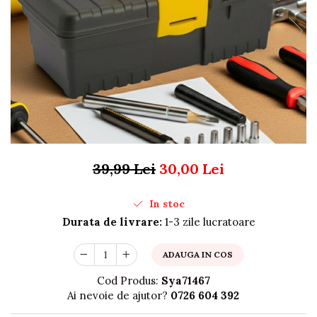
Organizare si depozitare
Huse si cutii depozitare
Cuiere
Opritoare usa
Intretinere textile
Curatenie
Sport & Timp liber
Articole fitness
Suporturi ortopedice si orteze
39,99 Lei
30,00 Lei
Accesorii biciclete
Accesorii sportive
In stoc
Pet Shop
Durata de livrare:
1-3 zile lucratoare
Zgarzi si lese
Covorase si paturi
ADAUGA IN COS
Jucarii animale
Accesorii animale
Cod Produs:
Sya71467
Camera copilului
Ai nevoie de ajutor?
0726 604 392
Siguranta si protectie