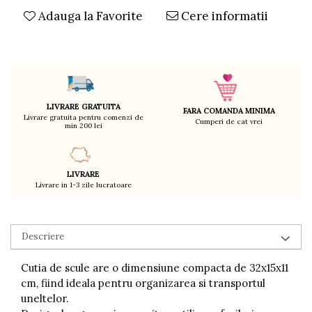
Adauga la Favorite
Cere informatii
Decoratiuni
Ingrijire copii
Paturici si perne
Cutii depozitare
Ingrijire personala
Bureti de baie
LIVRARE GRATUITA
FARA COMANDA MINIMA
Livrare gratuita pentru comenzi de
Accesorii masaj
Cumperi de cat vrei
min 200 lei
Organizare cosmetice si bijuterii
Ingrijire corporala
Rucsacuri, curele si accesorii
LIVRARE
Livrare in 1-3 zile lucratoare
Gradina
Promotii
Articole de vara
Descriere
Genti termoizolante
Cutia de scule are o dimensiune compacta de 32x15x11
Accesorii inot si gonflabile
cm, fiind ideala pentru organizarea si transportul
Jucarii de plaja
uneltelor.
Genti de plaja