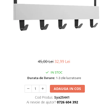
Articole mercerie
Organizare si depozitare
Huse si cutii depozitare
Cuiere
Opritoare usa
Intretinere textile
Curatenie
Sport & Timp liber
Articole fitness
Suporturi ortopedice si orteze
45,00 Lei
32,99 Lei
Accesorii biciclete
IN STOC
Accesorii sportive
Durata de livrare:
1-3 zile lucratoare
Pet Shop
Zgarzi si lese
ADAUGA IN COS
Covorase si paturi
Cod Produs:
Sya25441
Jucarii animale
Ai nevoie de ajutor?
0726 604 392
Accesorii animale