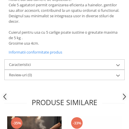
Accesorii inot si gonflabile
Cele 5 agatatori permit organizarea eficienta a hainelor, gentilor
Jucarii de plaja
sau altor accesorii, contribuind la un spatiu ordonat si functional.
Designul sau minimalist se integreaza usor in diverse stiluri de
Genti de plaja
decor.
Piscine gonflabile
Cuierul pentru usa cu 5 carlige poate sustine o greutate maxima
Prosoape si rogojini
de 5 kg .
Evantaie
Grosime usa 4cm.
HoReCa
Informatii conformitate produs
Caracteristici
Review-uri
(0)
PRODUSE SIMILARE
-35%
-33%