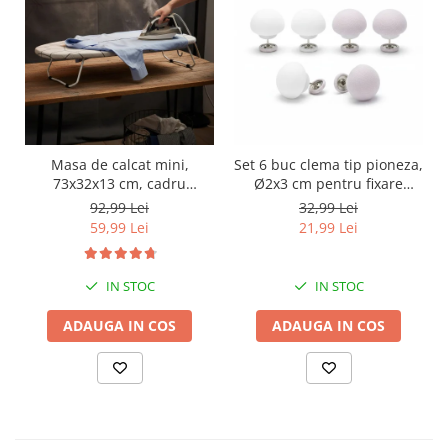
Masa de calcat mini,
Set 6 buc clema tip pioneza,
73x32x13 cm, cadru
Ø2x3 cm pentru fixare
metalic, husa din bumbac,
plapuma, pilota, draperie,
92,99 Lei
32,99 Lei
catlig pentru depozitare
perdea, prosop; previne
59,99 Lei
21,99 Lei
alunecarea articolelor de
imbracaminte organizate
pe umeras
IN STOC
IN STOC
ADAUGA IN COS
ADAUGA IN COS