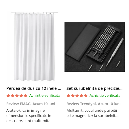
Perdea de dus cu 12 inele plastic incluse, 200x180 cm, alba
Set surubelnita de precizie cu 24 de capete, cutie glisanta
Achizitie verificata
Achizitie verificata
Review EMAG,
Acum 10 luni
Review Trendyol,
Acum 10 luni
R
Arata ok, ca in imagine,
Mulțumit. Locul unde pui bitii
Z
dimensiunile specificate in
este magnetic + la surubelnita .
p
descriere, sunt multumita.
C