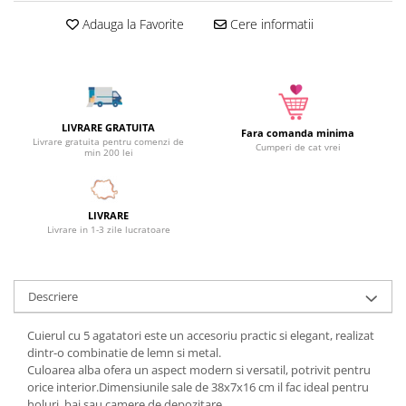
Camera copilului
Adauga la Favorite
Cere informatii
Siguranta si protectie
Decoratiuni
Ingrijire copii
Paturici si perne
LIVRARE GRATUITA
Fara comanda minima
Cutii depozitare
Livrare gratuita pentru comenzi de
Cumperi de cat vrei
min 200 lei
Ingrijire personala
Bureti de baie
Accesorii masaj
LIVRARE
Livrare in 1-3 zile lucratoare
Organizare cosmetice si bijuterii
Ingrijire corporala
Rucsacuri, curele si accesorii
Descriere
Gradina
Promotii
Cuierul cu 5 agatatori este un accesoriu practic si elegant, realizat
dintr-o combinatie de lemn si metal.
Articole de vara
Culoarea alba ofera un aspect modern si versatil, potrivit pentru
orice interior.Dimensiunile sale de 38x7x16 cm il fac ideal pentru
Genti termoizolante
holuri, bai sau camere de depozitare.