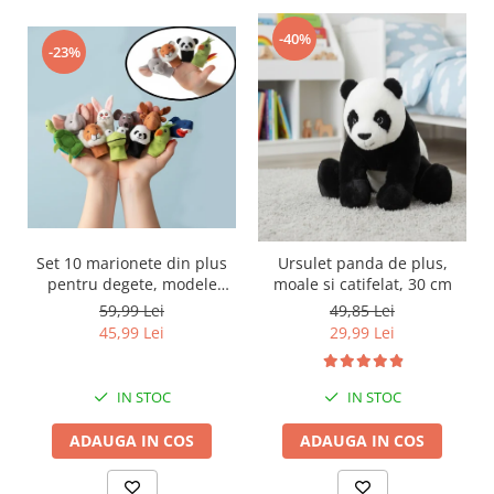
-40%
-23%
Set 10 marionete din plus
Ursulet panda de plus,
pentru degete, modele
moale si catifelat, 30 cm
animalute, 3 ani +
59,99 Lei
49,85 Lei
45,99 Lei
29,99 Lei
IN STOC
IN STOC
ADAUGA IN COS
ADAUGA IN COS