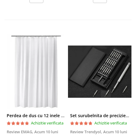
Perdea de dus cu 12 inele plastic incluse, 200x180 cm, alba
Set surubelnita de precizie cu 24 de capete, cutie glisanta
Achizitie verificata
Achizitie verificata
Review EMAG,
Acum 10 luni
Review Trendyol,
Acum 10 luni
R