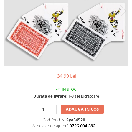
Articole mercerie
Organizare si depozitare
Huse si cutii depozitare
Cuiere
Opritoare usa
Intretinere textile
Curatenie
Sport & Timp liber
Articole fitness
Suporturi ortopedice si orteze
34,99 Lei
Accesorii biciclete
Accesorii sportive
IN STOC
Durata de livrare:
1-3 zile lucratoare
Pet Shop
Zgarzi si lese
ADAUGA IN COS
Covorase si paturi
Cod Produs:
Sya54520
Jucarii animale
Ai nevoie de ajutor?
0726 604 392
Accesorii animale