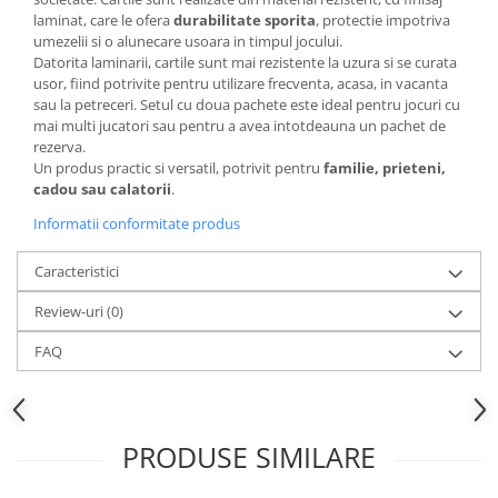
Accesorii inot si gonflabile
laminat, care le ofera
durabilitate sporita
, protectie impotriva
Jucarii de plaja
umezelii si o alunecare usoara in timpul jocului.
Datorita laminarii, cartile sunt mai rezistente la uzura si se curata
Genti de plaja
usor, fiind potrivite pentru utilizare frecventa, acasa, in vacanta
Piscine gonflabile
sau la petreceri. Setul cu doua pachete este ideal pentru jocuri cu
Prosoape si rogojini
mai multi jucatori sau pentru a avea intotdeauna un pachet de
rezerva.
Evantaie
Un produs practic si versatil, potrivit pentru
familie, prieteni,
HoReCa
cadou sau calatorii
.
Informatii conformitate produs
Caracteristici
Review-uri
(0)
FAQ
PRODUSE SIMILARE