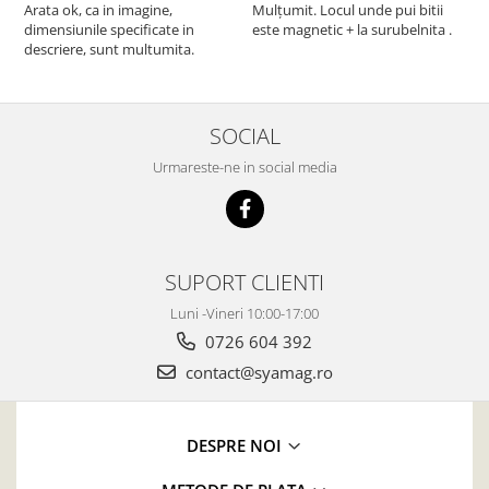
Arata ok, ca in imagine,
Mulțumit. Locul unde pui bitii
Z
dimensiunile specificate in
este magnetic + la surubelnita .
p
descriere, sunt multumita.
C
SOCIAL
Urmareste-ne in social media
SUPORT CLIENTI
Luni -Vineri 10:00-17:00
0726 604 392
contact@syamag.ro
DESPRE NOI