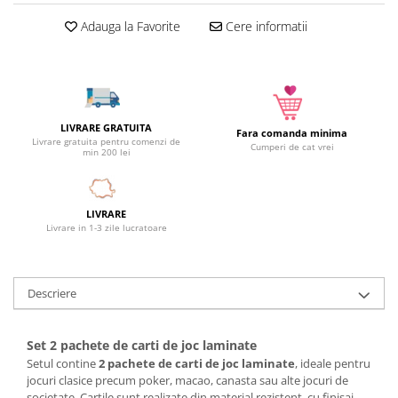
Camera copilului
Adauga la Favorite
Cere informatii
Siguranta si protectie
Decoratiuni
Ingrijire copii
Paturici si perne
LIVRARE GRATUITA
Cutii depozitare
Fara comanda minima
Livrare gratuita pentru comenzi de
Cumperi de cat vrei
min 200 lei
Ingrijire personala
Bureti de baie
Accesorii masaj
LIVRARE
Livrare in 1-3 zile lucratoare
Organizare cosmetice si bijuterii
Ingrijire corporala
Rucsacuri, curele si accesorii
Descriere
Gradina
Promotii
Set 2 pachete de carti de joc laminate
Articole de vara
Setul contine
2 pachete de carti de joc laminate
, ideale pentru
jocuri clasice precum poker, macao, canasta sau alte jocuri de
Genti termoizolante
societate. Cartile sunt realizate din material rezistent, cu finisaj