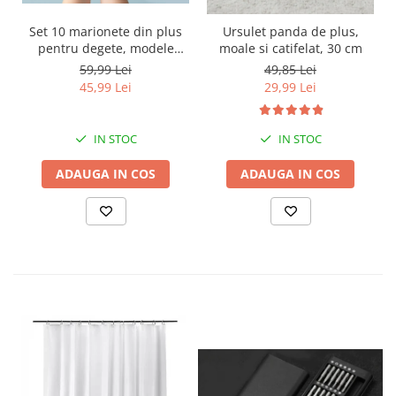
Set 10 marionete din plus
Ursulet panda de plus,
pentru degete, modele
moale si catifelat, 30 cm
animalute, 3 ani +
59,99 Lei
49,85 Lei
45,99 Lei
29,99 Lei
IN STOC
IN STOC
ADAUGA IN COS
ADAUGA IN COS