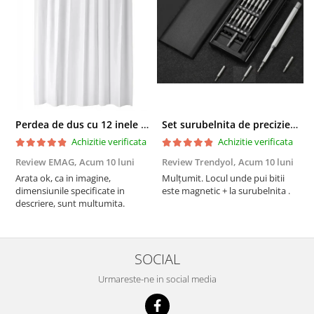
Perdea de dus cu 12 inele plastic incluse, 200x180 cm, alba
Set surubelnita de precizie cu 24 de capete, cutie glisanta
Achizitie verificata
Achizitie verificata
Review EMAG,
Acum 10 luni
Review Trendyol,
Acum 10 luni
R
Arata ok, ca in imagine,
Mulțumit. Locul unde pui bitii
Z
dimensiunile specificate in
este magnetic + la surubelnita .
p
descriere, sunt multumita.
C
SOCIAL
Urmareste-ne in social media