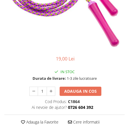
Articole mercerie
Organizare si depozitare
Huse si cutii depozitare
Cuiere
Opritoare usa
Intretinere textile
Curatenie
Sport & Timp liber
19,00 Lei
Articole fitness
IN STOC
Suporturi ortopedice si orteze
Durata de livrare:
1-3 zile lucratoare
Accesorii biciclete
Accesorii sportive
ADAUGA IN COS
Pet Shop
Cod Produs:
C1864
Zgarzi si lese
Ai nevoie de ajutor?
0726 604 392
Covorase si paturi
Jucarii animale
Adauga la Favorite
Cere informatii
Accesorii animale