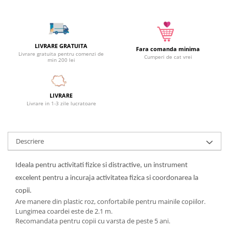
Camera copilului
Siguranta si protectie
Decoratiuni
LIVRARE GRATUITA
Fara comanda minima
Ingrijire copii
Livrare gratuita pentru comenzi de
Cumperi de cat vrei
min 200 lei
Paturici si perne
Cutii depozitare
Ingrijire personala
LIVRARE
Livrare in 1-3 zile lucratoare
Bureti de baie
Accesorii masaj
Organizare cosmetice si bijuterii
Descriere
Ingrijire corporala
Rucsacuri, curele si accesorii
Ideala pentru activitati fizice si distractive, un instrument
Gradina
excelent pentru a incuraja activitatea fizica si coordonarea la
Promotii
copii.
Are manere din plastic roz, confortabile pentru mainile copiilor.
Articole de vara
Lungimea coardei este de 2.1 m.
Genti termoizolante
Recomandata pentru copii cu varsta de peste 5 ani.