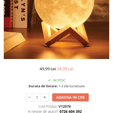
Articole mercerie
Organizare si depozitare
Huse si cutii depozitare
Cuiere
Opritoare usa
Intretinere textile
Curatenie
Sport & Timp liber
Articole fitness
Suporturi ortopedice si orteze
49,99 Lei
34,99 Lei
Accesorii biciclete
Accesorii sportive
IN STOC
Pet Shop
Durata de livrare:
1-3 zile lucratoare
Zgarzi si lese
ADAUGA IN COS
Covorase si paturi
Jucarii animale
Cod Produs:
V12076
Accesorii animale
Ai nevoie de ajutor?
0726 604 392