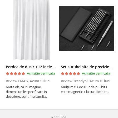
Perdea de dus cu 12 inele plastic incluse, 200x180 cm, alba
Set surubelnita de precizie cu 24 de capete, cutie glisanta
Achizitie verificata
Achizitie verificata
Review EMAG,
Acum 10 luni
Review Trendyol,
Acum 10 luni
R
Arata ok, ca in imagine,
Mulțumit. Locul unde pui bitii
Z
dimensiunile specificate in
este magnetic + la surubelnita .
p
descriere, sunt multumita.
C
SOCIAL