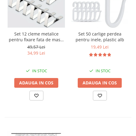
Set 12 cleme metalice
Set 50 carlige perdea
pentru fixare fata de masa,
pentru inele, plastic alb
7.2x4.6x1.2 cm, accesoriu
49,57 Lei
19,49 Lei
Horeca, pentru restaurante,
34,99 Lei
cafenele, terase, hoteluri
sau evenimente
IN STOC
IN STOC
ADAUGA IN COS
ADAUGA IN COS