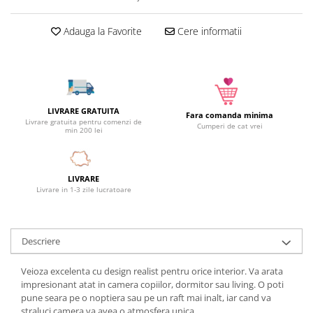
Camera copilului
Adauga la Favorite
Cere informatii
Siguranta si protectie
Decoratiuni
Ingrijire copii
Paturici si perne
Cutii depozitare
LIVRARE GRATUITA
Fara comanda minima
Livrare gratuita pentru comenzi de
Ingrijire personala
Cumperi de cat vrei
min 200 lei
Bureti de baie
Accesorii masaj
LIVRARE
Organizare cosmetice si bijuterii
Livrare in 1-3 zile lucratoare
Ingrijire corporala
Rucsacuri, curele si accesorii
Gradina
Descriere
Promotii
Veioza excelenta cu design realist pentru orice interior. Va arata
Articole de vara
impresionant atat in camera copiilor, dormitor sau living. O poti
pune seara pe o noptiera sau pe un raft mai inalt, iar cand va
Genti termoizolante
straluci camera va avea o atmosfera unica.