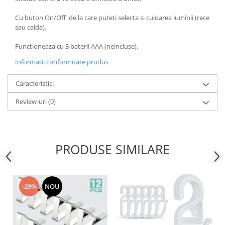
Accesorii inot si gonflabile
Jucarii de plaja
Cu buton On/Off de la care puteti selecta si culoarea luminii (rece
sau calda).
Genti de plaja
Piscine gonflabile
Functioneaza cu 3 baterii AAA (neincluse).
Prosoape si rogojini
Informatii conformitate produs
Evantaie
HoReCa
Caracteristici
Review-uri
(0)
PRODUSE SIMILARE
-29%
NOU