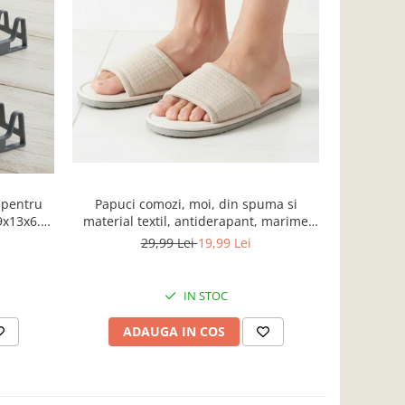
-32%
 pentru
Papuci comozi, moi, din spuma si
Covoras ru
29x13x6.5
material textil, antiderapant, marime
si polie
L/XL, bej
29,99 Lei
19,99 Lei
IN STOC
ADAUGA IN COS
AD