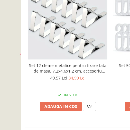
Accesorii inot si gonflabile
Jucarii de plaja
Genti de plaja
Piscine gonflabile
Prosoape si rogojini
Evantaie
HoReCa
Set 12 cleme metalice pentru fixare fata
Set 5
de masa, 7.2x4.6x1.2 cm, accesoriu
Horeca, pentru restaurante, cafenele,
49,57 Lei
34,99 Lei
terase, hoteluri sau evenimente
IN STOC
ADAUGA IN COS