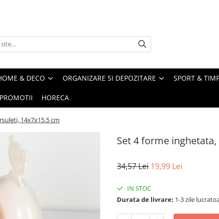
HOME & DECO
ORGANIZARE SI DEPOZITARE
SPORT & TIMP
PROMOTII
HORECA
rsuleti, 14x7x15.5 cm
Set 4 forme inghetata,
34,57 Lei
19,99 Lei
IN STOC
Durata de livrare:
1-3 zile lucrato