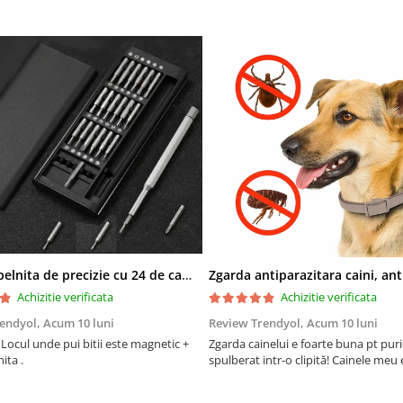
Set surubelnita de precizie cu 24 de capete, cutie glisanta
Achizitie verificata
Achizitie verificata
rendyol,
Acum 10 luni
Review Trendyol,
Acum 10 luni
Locul unde pui bitii este magnetic +
Zgarda cainelui e foarte buna pt puric
ita .
spulberat intr-o clipită! Cainele meu e 