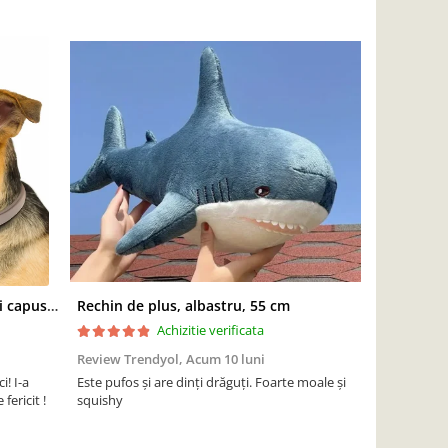
Zgarda antiparazitara caini, anti capuse si purici, 59 cm
Rechin de plus, albastru, 55 cm
Achizitie verificata
Review Trendyol,
Acum 10 luni
Review Tren
i! I-a
Este pufos și are dinți drăguți. Foarte moale și
Plastic moale
fericit !
squishy
magazin cand
s-au rupt. O 
mulțumesc!!!