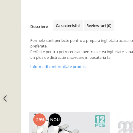
Camera copilului
Siguranta si protectie
Decoratiuni
Caracteristici
Review-uri
(0)
Descriere
Ingrijire copii
Paturici si perne
Formele sunt perfecte pentru a prepara inghetata acasa, c
Cutii depozitare
preferate.
Perfecte pentru petreceri sau pentru a crea inghetate san
Ingrijire personala
un plus de distractie si savoare in bucataria ta.
Bureti de baie
Informatii conformitate produs
Accesorii masaj
Organizare cosmetice si bijuterii
Ingrijire corporala
Rucsacuri, curele si accesorii
Gradina
Promotii
Articole de vara
-29%
NOU
Genti termoizolante