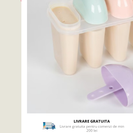
Articole mercerie
Organizare si depozitare
Huse si cutii depozitare
Cuiere
Opritoare usa
Intretinere textile
Curatenie
Sport & Timp liber
Articole fitness
Suporturi ortopedice si orteze
Accesorii biciclete
Accesorii sportive
Pet Shop
Zgarzi si lese
Covorase si paturi
LIVRARE GRATUITA
Jucarii animale
Livrare gratuita pentru comenzi de min
Accesorii animale
200 lei