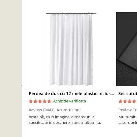
Perdea de dus cu 12 inele plastic incluse, 200x180 cm, alba
Achizitie verificata
Review EMAG,
Acum 10 luni
Review T
Arata ok, ca in imagine, dimensiunile
Mulțumit. 
specificate in descriere, sunt multumita.
la surubeln