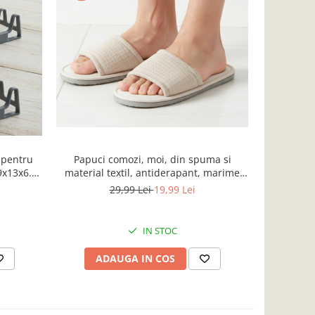
-32%
 pentru
Papuci comozi, moi, din spuma si
Covoras ru
29x13x6.5
material textil, antiderapant, marime
si polie
L/XL, bej
29,99 Lei
19,99 Lei
IN STOC
ADAUGA IN COS
AD