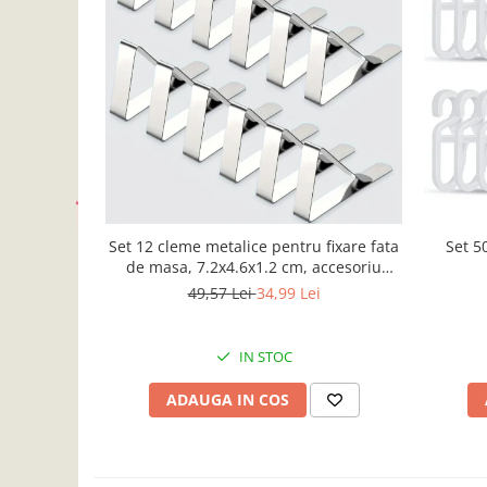
Accesorii inot si gonflabile
Jucarii de plaja
Genti de plaja
Piscine gonflabile
Prosoape si rogojini
Evantaie
HoReCa
Set 12 cleme metalice pentru fixare fata
Set 5
de masa, 7.2x4.6x1.2 cm, accesoriu
Horeca, pentru restaurante, cafenele,
49,57 Lei
34,99 Lei
terase, hoteluri sau evenimente
IN STOC
ADAUGA IN COS