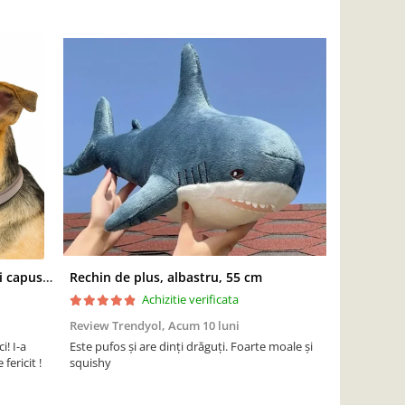
Zgarda antiparazitara caini, anti capuse si purici, 59 cm
Rechin de plus, albastru, 55 cm
Achizitie verificata
Review Trendyol,
Acum 10 luni
Review Tren
i! I-a
Este pufos și are dinți drăguți. Foarte moale și
Plastic moale
fericit !
squishy
magazin cand
s-au rupt. O 
mulțumesc!!!