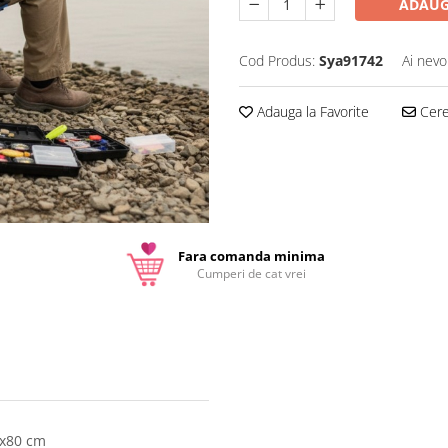
ADAUG
Cod Produs:
Sya91742
Ai nevo
Adauga la Favorite
Cere 
Fara comanda minima
Cumperi de cat vrei
0x80 cm