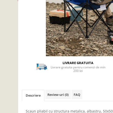
Articole mercerie
Organizare si depozitare
Huse si cutii depozitare
Cuiere
Opritoare usa
Intretinere textile
Curatenie
Sport & Timp liber
Articole fitness
LIVRARE GRATUITA
Suporturi ortopedice si orteze
Livrare gratuita pentru comenzi de min
Accesorii biciclete
200 lei
Accesorii sportive
Pet Shop
Zgarzi si lese
Review-uri
(0)
FAQ
Descriere
Covorase si paturi
Jucarii animale
Accesorii animale
Scaun pliabil cu structura metalica, albastru, 50x5