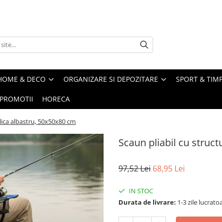
HOME & DECO
ORGANIZARE SI DEPOZITARE
SPORT & TIMP
PROMOTII
HORECA
lica albastru, 50x50x80 cm
Scaun pliabil cu struc
97,52 Lei
68,95 Lei
IN STOC
Durata de livrare:
1-3 zile lucrato