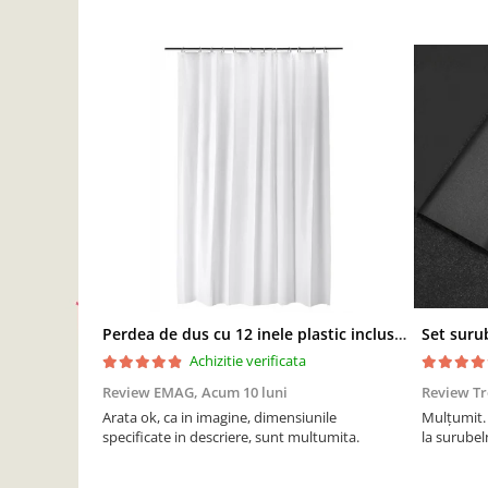
Perdea de dus cu 12 inele plastic incluse, 200x180 cm, alba
Achizitie verificata
Review EMAG,
Acum 10 luni
Review T
Arata ok, ca in imagine, dimensiunile
Mulțumit. 
specificate in descriere, sunt multumita.
la surubeln