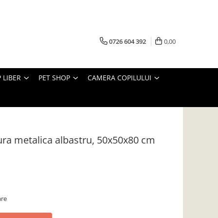
0726 604 392
0,00
 LIBER
PET SHOP
CAMERA COPILULUI
tura metalica albastru, 50x50x80 cm
are