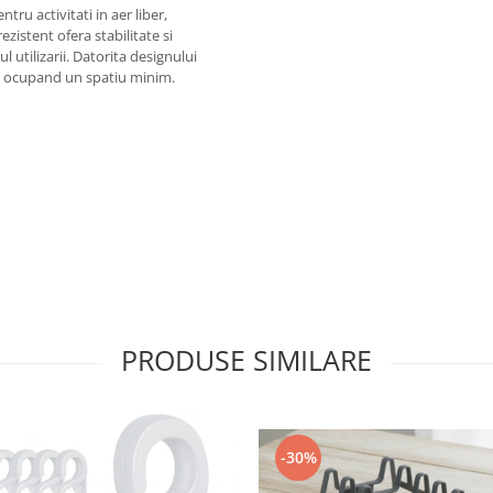
tru activitati in aer liber,
zistent ofera stabilitate si
l utilizarii. Datorita designului
ta, ocupand un spatiu minim.
PRODUSE SIMILARE
-30%