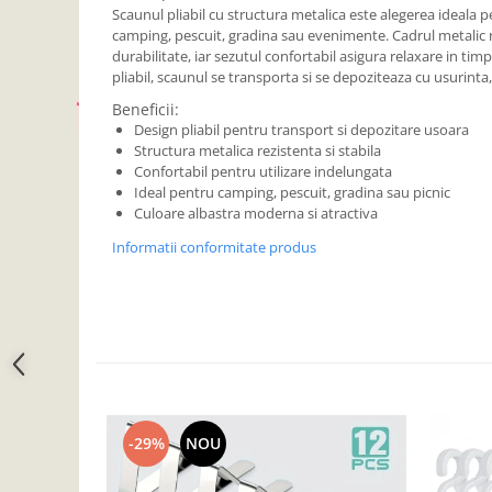
Scaunul pliabil cu structura metalica este alegerea ideala pen
Camera copilului
camping, pescuit, gradina sau evenimente. Cadrul metalic re
Siguranta si protectie
durabilitate, iar sezutul confortabil asigura relaxare in timpu
pliabil, scaunul se transporta si se depoziteaza cu usurin
Decoratiuni
Ingrijire copii
Beneficii:
Design pliabil pentru transport si depozitare usoara
Paturici si perne
Structura metalica rezistenta si stabila
Cutii depozitare
Confortabil pentru utilizare indelungata
Ideal pentru camping, pescuit, gradina sau picnic
Ingrijire personala
Culoare albastra moderna si atractiva
Bureti de baie
Informatii conformitate produs
Accesorii masaj
Organizare cosmetice si bijuterii
Ingrijire corporala
Rucsacuri, curele si accesorii
Gradina
Promotii
Articole de vara
-29%
NOU
Genti termoizolante