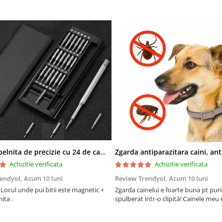
Set surubelnita de precizie cu 24 de capete, cutie glisanta
Achizitie verificata
Achizitie verificata
rendyol,
Acum 10 luni
Review Trendyol,
Acum 10 luni
Locul unde pui bitii este magnetic +
Zgarda cainelui e foarte buna pt puric
ita .
spulberat intr-o clipită! Cainele meu e 