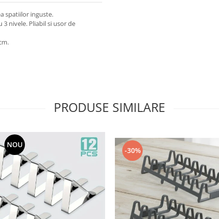
a spatiilor inguste.
 nivele. Pliabil si usor de
cm.
PRODUSE SIMILARE
NOU
-30%