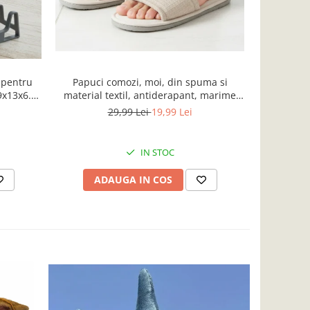
 pentru
Papuci comozi, moi, din spuma si
Covoras ru
29x13x6.5
material textil, antiderapant, marime
si polie
L/XL, bej
29,99 Lei
19,99 Lei
IN STOC
ADAUGA IN COS
AD