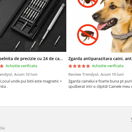
Set surubelnita de precizie cu 24 de capete, cutie glisanta
Achizitie verificata
Achizitie verificata
rendyol,
Acum 10 luni
Review Trendyol,
Acum 10 luni
Locul unde pui bitii este magnetic +
Zgarda cainelui e foarte buna pt puric
ita .
spulberat intr-o clipită! Cainele meu e 
dia