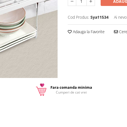
ADAUG
Cod Produs:
Sya11534
Ai nevo
Adauga la Favorite
Cere 
Fara comanda minima
Cumperi de cat vrei