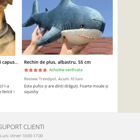
Zgarda antiparazitara caini, anti capuse si purici, 59 cm
Rechin de plus, albastru, 55 cm
Achizitie verificata
Review Trendyol,
Acum 10 luni
Review Tren
i! I-a
Este pufos și are dinți drăguți. Foarte moale și
Plastic moale
fericit !
squishy
magazin cand
s-au rupt. O 
mulțumesc!!!
SUPORT CLIENTI
Luni -Vineri 10:00-17:00