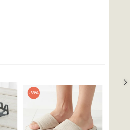
-33%
-32%