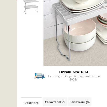
Articole mercerie
Organizare si depozitare
Huse si cutii depozitare
Cuiere
Opritoare usa
Intretinere textile
Curatenie
Sport & Timp liber
Articole fitness
Suporturi ortopedice si orteze
Accesorii biciclete
LIVRARE GRATUITA
Accesorii sportive
Livrare gratuita pentru comenzi de min
Pet Shop
200 lei
Zgarzi si lese
Covorase si paturi
Jucarii animale
Caracteristici
Review-uri
(0)
Descriere
Accesorii animale