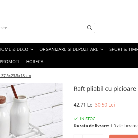
HOME & DECO
ORGANIZARE SI DEPOZITARE
SPORT & TIMP
PROMOTII
HORECA
e, 37.5x23.5x18 cm
Raft pliabil cu picioar
42,71 Lei
30,50 Lei
IN STOC
Durata de livrare:
1-3 zile lucrato