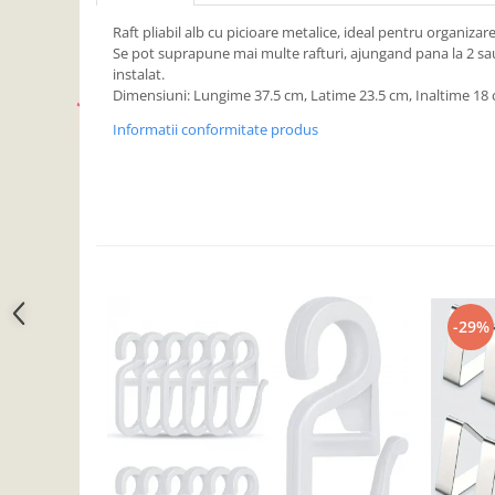
Camera copilului
Raft pliabil alb cu picioare metalice, ideal pentru organizare
Siguranta si protectie
Se pot suprapune mai multe rafturi, ajungand pana la 2 sau 3
instalat.
Decoratiuni
Dimensiuni: Lungime 37.5 cm, Latime 23.5 cm, Inaltime 18 
Ingrijire copii
Informatii conformitate produs
Paturici si perne
Cutii depozitare
Ingrijire personala
Bureti de baie
Accesorii masaj
Organizare cosmetice si bijuterii
Ingrijire corporala
-29%
Rucsacuri, curele si accesorii
Gradina
Promotii
Articole de vara
Genti termoizolante