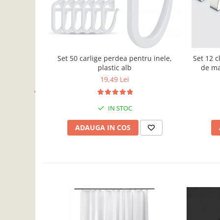
Accesorii inot si gonflabile
Jucarii de plaja
Genti de plaja
Piscine gonflabile
Prosoape si rogojini
Set 12 c
Set 50 carlige perdea pentru inele,
de ma
plastic alb
Evantaie
Horeca,
19,49 Lei
HoReCa
tera
IN STOC
ADAUGA IN COS