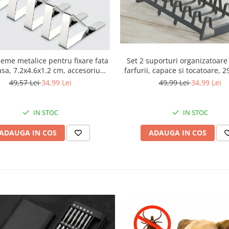
leme metalice pentru fixare fata
Set 2 suporturi organizatoare
sa, 7.2x4.6x1.2 cm, accesoriu
farfurii, capace si tocatoare, 
 pentru restaurante, cafenele,
cm
49,57 Lei
34,99 Lei
49,99 Lei
34,99 Lei
se, hoteluri sau evenimente
IN STOC
IN STOC
ADAUGA IN COS
ADAUGA IN COS