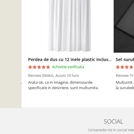
Perdea de dus cu 12 inele plastic incluse, 200x180 cm, alba
Achizitie verificata
Review EMAG,
Acum 10 luni
Review T
Arata ok, ca in imagine, dimensiunile
Mulțumit. 
specificate in descriere, sunt multumita.
la surubeln
SOCIAL
Urmareste-ne in social me