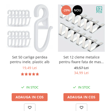
-29%
NOU
Set 12 cleme metalice
Set 50 carlige perdea
pentru fixare fata de masa,
pentru inele, plastic alb
7.2x4.6x1.2 cm, accesoriu
49,57 Lei
19,49 Lei
Horeca, pentru restaurante,
34,99 Lei
cafenele, terase, hoteluri
sau evenimente
IN STOC
IN STOC
ADAUGA IN COS
ADAUGA IN COS