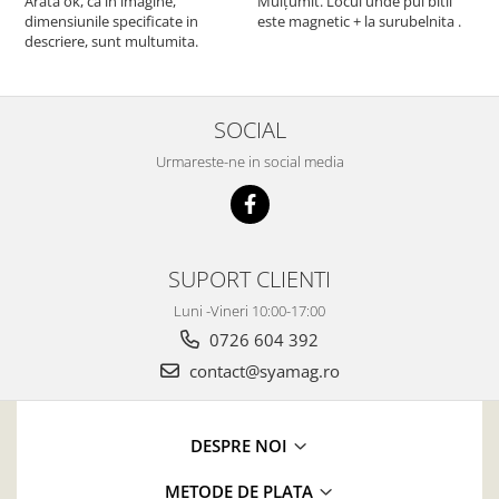
Arata ok, ca in imagine,
Mulțumit. Locul unde pui bitii
Z
dimensiunile specificate in
este magnetic + la surubelnita .
p
descriere, sunt multumita.
C
SOCIAL
Urmareste-ne in social media
SUPORT CLIENTI
Luni -Vineri 10:00-17:00
0726 604 392
contact@syamag.ro
DESPRE NOI
METODE DE PLATA