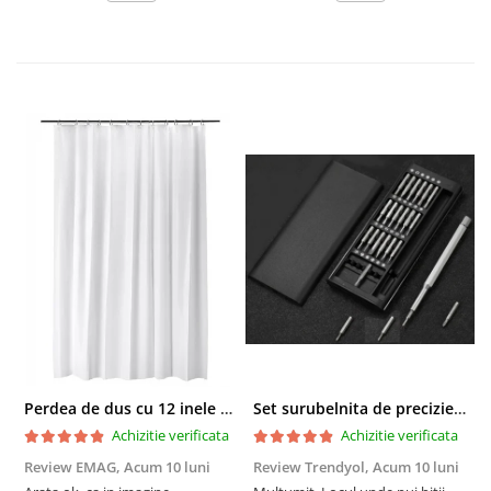
Perdea de dus cu 12 inele plastic incluse, 200x180 cm, alba
Set surubelnita de precizie cu 24 de capete, cutie glisanta
Achizitie verificata
Achizitie verificata
Review EMAG,
Acum 10 luni
Review Trendyol,
Acum 10 luni
R