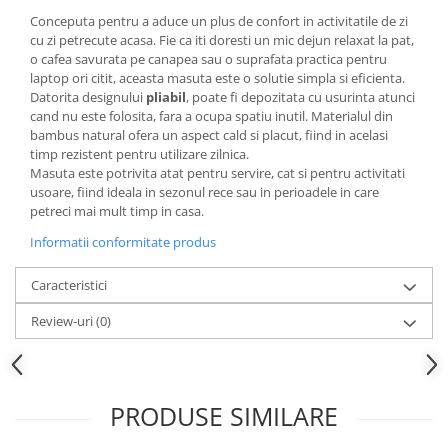
Accesorii inot si gonflabile
Conceputa pentru a aduce un plus de confort in activitatile de zi
Jucarii de plaja
cu zi petrecute acasa. Fie ca iti doresti un mic dejun relaxat la pat,
o cafea savurata pe canapea sau o suprafata practica pentru
Genti de plaja
laptop ori citit, aceasta masuta este o solutie simpla si eficienta.
Piscine gonflabile
Datorita designului
pliabil
, poate fi depozitata cu usurinta atunci
Prosoape si rogojini
cand nu este folosita, fara a ocupa spatiu inutil. Materialul din
bambus natural ofera un aspect cald si placut, fiind in acelasi
Evantaie
timp rezistent pentru utilizare zilnica.
HoReCa
Masuta este potrivita atat pentru servire, cat si pentru activitati
usoare, fiind ideala in sezonul rece sau in perioadele in care
petreci mai mult timp in casa.
Informatii conformitate produs
Caracteristici
Review-uri
(0)
PRODUSE SIMILARE