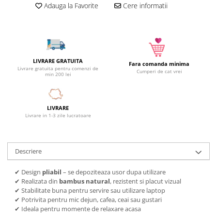
Adauga la Favorite
Cere informatii
Camera copilului
Siguranta si protectie
Decoratiuni
Ingrijire copii
Paturici si perne
LIVRARE GRATUITA
Fara comanda minima
Livrare gratuita pentru comenzi de
Cumperi de cat vrei
Cutii depozitare
min 200 lei
Ingrijire personala
Bureti de baie
LIVRARE
Accesorii masaj
Livrare in 1-3 zile lucratoare
Organizare cosmetice si bijuterii
Ingrijire corporala
Rucsacuri, curele si accesorii
Descriere
Gradina
✔ Design
pliabil
– se depoziteaza usor dupa utilizare
Promotii
✔ Realizata din
bambus natural
, rezistent si placut vizual
✔ Stabilitate buna pentru servire sau utilizare laptop
Articole de vara
✔ Potrivita pentru mic dejun, cafea, ceai sau gustari
Genti termoizolante
✔ Ideala pentru momente de relaxare acasa