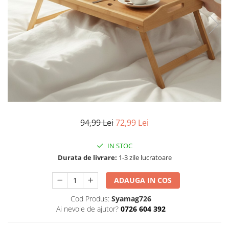
Articole mercerie
Organizare si depozitare
Huse si cutii depozitare
Cuiere
Opritoare usa
Intretinere textile
Curatenie
Sport & Timp liber
Articole fitness
94,99 Lei
72,99 Lei
Suporturi ortopedice si orteze
Accesorii biciclete
IN STOC
Accesorii sportive
Durata de livrare:
1-3 zile lucratoare
Pet Shop
ADAUGA IN COS
Zgarzi si lese
Covorase si paturi
Cod Produs:
Syamag726
Ai nevoie de ajutor?
0726 604 392
Jucarii animale
Accesorii animale