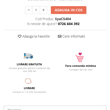
Camera copilului
ADAUGA IN COS
Siguranta si protectie
Decoratiuni
Cod Produs:
SyaC5404
Ai nevoie de ajutor?
0726 604 392
Ingrijire copii
Paturici si perne
Adauga la Favorite
Cere informatii
Cutii depozitare
Ingrijire personala
Bureti de baie
Accesorii masaj
Organizare cosmetice si bijuterii
LIVRARE GRATUITA
Fara comanda minima
Livrare gratuita pentru comenzi de
Cumperi de cat vrei
Ingrijire corporala
min 200 lei
Rucsacuri, curele si accesorii
Gradina
LIVRARE
Promotii
Livrare in 1-3 zile lucratoare
Articole de vara
Genti termoizolante