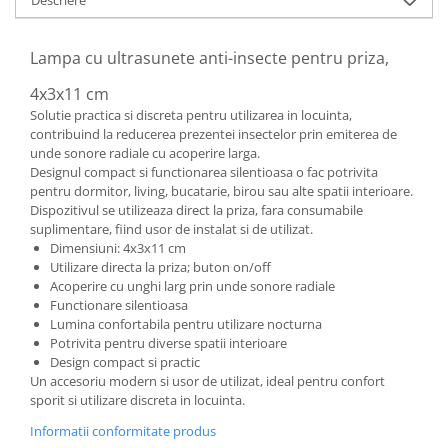
Descriere
Accesorii inot si gonflabile
Jucarii de plaja
Lampa cu ultrasunete anti-insecte pentru priza,
Genti de plaja
Piscine gonflabile
4x3x11 cm
Prosoape si rogojini
Solutie practica si discreta pentru utilizarea in locuinta,
contribuind la reducerea prezentei insectelor prin emiterea de
Evantaie
unde sonore radiale cu acoperire larga.
HoReCa
Designul compact si functionarea silentioasa o fac potrivita
pentru dormitor, living, bucatarie, birou sau alte spatii interioare.
Dispozitivul se utilizeaza direct la priza, fara consumabile
suplimentare, fiind usor de instalat si de utilizat.
Dimensiuni: 4x3x11 cm
Utilizare directa la priza; buton on/off
Acoperire cu unghi larg prin unde sonore radiale
Functionare silentioasa
Lumina confortabila pentru utilizare nocturna
Potrivita pentru diverse spatii interioare
Design compact si practic
Un accesoriu modern si usor de utilizat, ideal pentru confort
sporit si utilizare discreta in locuinta.
Informatii conformitate produs