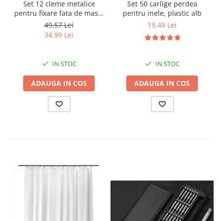
Set 12 cleme metalice
Set 50 carlige perdea
pentru fixare fata de masa,
pentru inele, plastic alb
7.2x4.6x1.2 cm, accesoriu
49,57 Lei
19,49 Lei
Horeca, pentru restaurante,
34,99 Lei
cafenele, terase, hoteluri
sau evenimente
IN STOC
IN STOC
ADAUGA IN COS
ADAUGA IN COS