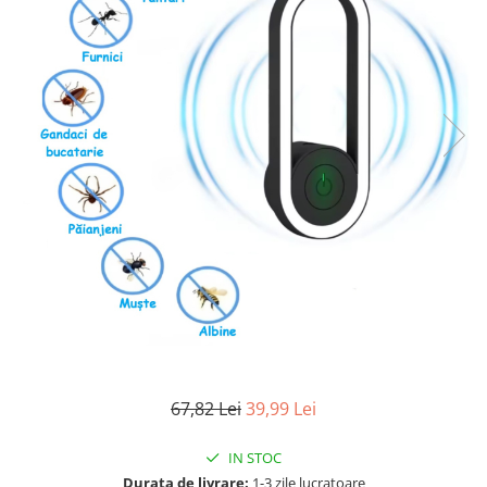
Articole mercerie
Organizare si depozitare
Huse si cutii depozitare
Cuiere
Opritoare usa
Intretinere textile
Curatenie
Sport & Timp liber
Articole fitness
Suporturi ortopedice si orteze
Accesorii biciclete
Accesorii sportive
Pet Shop
Zgarzi si lese
67,82 Lei
39,99 Lei
Covorase si paturi
Jucarii animale
IN STOC
Accesorii animale
Durata de livrare:
1-3 zile lucratoare