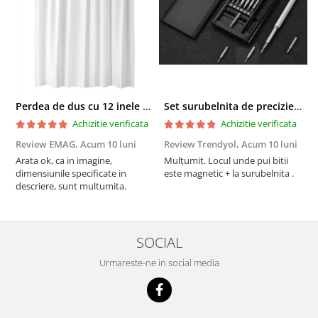
Perdea de dus cu 12 inele plastic incluse, 200x180 cm, alba
Set surubelnita de precizie cu 24 de capete, cutie glisanta
Achizitie verificata
Achizitie verificata
Review EMAG,
Acum 10 luni
Review Trendyol,
Acum 10 luni
R
Arata ok, ca in imagine,
Mulțumit. Locul unde pui bitii
Z
dimensiunile specificate in
este magnetic + la surubelnita .
p
descriere, sunt multumita.
C
SOCIAL
Urmareste-ne in social media