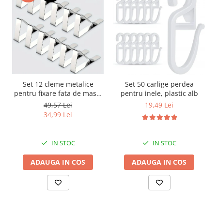
Set 12 cleme metalice
Set 50 carlige perdea
pentru fixare fata de masa,
pentru inele, plastic alb
7.2x4.6x1.2 cm, accesoriu
49,57 Lei
19,49 Lei
Horeca, pentru restaurante,
34,99 Lei
cafenele, terase, hoteluri
sau evenimente
IN STOC
IN STOC
ADAUGA IN COS
ADAUGA IN COS