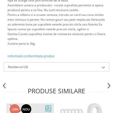
Apa se scurge usor prin orificiile de la baza.
Accesorii inot si gonflabile
Asamblare usoara a produsului - curata suprafata peretelui si apasa
Jucarii de plaja
produsul pentru a se fixa. Nu sunt necesare unelte.
Pentru a elibera si a scoate ventuza, introdu un card sau ceva similar
Genti de plaja
intre ventuza si perete. Nu raman gauri sau pete neplacute.Ventuzele
Piscine gonflabile
au aderenta buna pe suprafete netede precum sticla sau faianta.Se
Prosoape si rogojini
lipeste numai pe suprafete netede precum sticla, oglinzi si
faianta.Curata suprafata inainte de montarea ventuzei pentru o fixare
Evantaie
optima.
HoReCa
Sustine pana la 3kg.
Informatii conformitate produs
Review-uri
(0)
PRODUSE SIMILARE
-29%
NOU