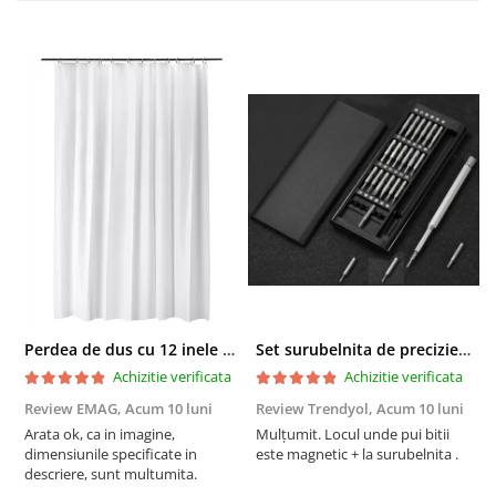
Perdea de dus cu 12 inele plastic incluse, 200x180 cm, alba
Set surubelnita de precizie cu 24 de capete, cutie glisanta
Achizitie verificata
Achizitie verificata
Review EMAG,
Acum 10 luni
Review Trendyol,
Acum 10 luni
R
Arata ok, ca in imagine,
Mulțumit. Locul unde pui bitii
Z
dimensiunile specificate in
este magnetic + la surubelnita .
p
descriere, sunt multumita.
C