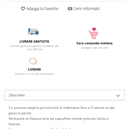
Camera copilului
Adauga la Favorite
Cere informatii
Siguranta si protectie
Decoratiuni
Ingrijire copii
Paturici si perne
LIVRARE GRATUITA
Cutii depozitare
Fara comanda minima
Livrare gratuita pentru comenzi de
Cumperi de cat vrei
min 200 lei
Ingrijire personala
Bureti de baie
Accesorii masaj
LIVRARE
Livrare in 1-3 zile lucratoare
Organizare cosmetice si bijuterii
Ingrijire corporala
Rucsacuri, curele si accesorii
Descriere
Gradina
Promotii
Cu aceasta etajera pui lucrurile la indemana fara a fi nevoie sa dai
gauri in pereti.
Articole de vara
Ventuzele se fixeaza bine pe suprafete netede precum sticla si
Genti termoizolante
faianta.