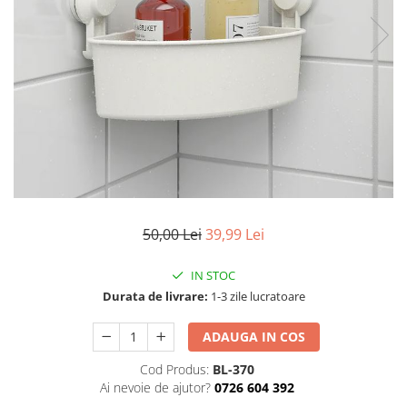
Articole mercerie
Organizare si depozitare
Huse si cutii depozitare
Cuiere
Opritoare usa
Intretinere textile
Curatenie
Sport & Timp liber
Articole fitness
Suporturi ortopedice si orteze
50,00 Lei
39,99 Lei
Accesorii biciclete
Accesorii sportive
IN STOC
Durata de livrare:
1-3 zile lucratoare
Pet Shop
Zgarzi si lese
ADAUGA IN COS
Covorase si paturi
Cod Produs:
BL-370
Jucarii animale
Ai nevoie de ajutor?
0726 604 392
Accesorii animale