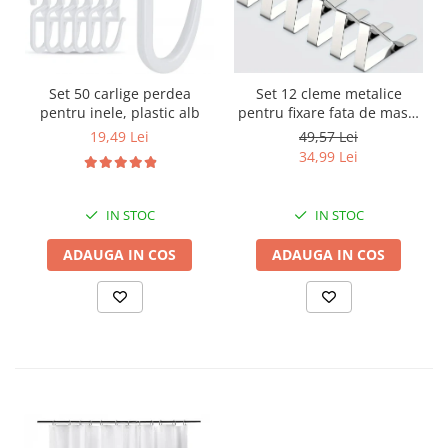
Set 12 cleme metalice
Set 50 carlige perdea
pentru fixare fata de masa,
pentru inele, plastic alb
7.2x4.6x1.2 cm, accesoriu
49,57 Lei
19,49 Lei
Horeca, pentru restaurante,
34,99 Lei
cafenele, terase, hoteluri
sau evenimente
IN STOC
IN STOC
ADAUGA IN COS
ADAUGA IN COS