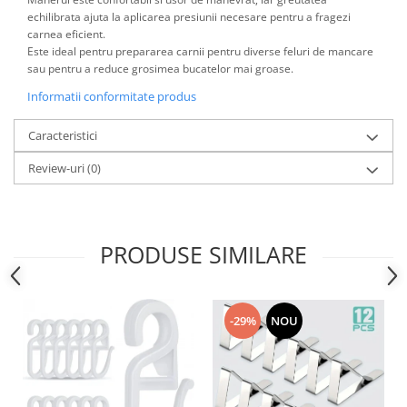
Accesorii inot si gonflabile
echilibrata ajuta la aplicarea presiunii necesare pentru a fragezi
Jucarii de plaja
carnea eficient.
Este ideal pentru prepararea carnii pentru diverse feluri de mancare
Genti de plaja
sau pentru a reduce grosimea bucatelor mai groase.
Piscine gonflabile
Informatii conformitate produs
Prosoape si rogojini
Evantaie
Caracteristici
HoReCa
Review-uri
(0)
PRODUSE SIMILARE
-29%
NOU