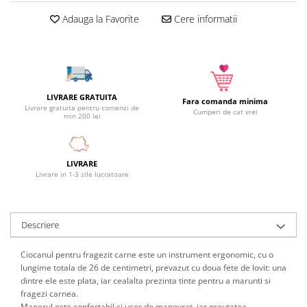
Camera copilului
Adauga la Favorite
Cere informatii
Siguranta si protectie
Decoratiuni
Ingrijire copii
Paturici si perne
LIVRARE GRATUITA
Fara comanda minima
Cutii depozitare
Livrare gratuita pentru comenzi de
Cumperi de cat vrei
min 200 lei
Ingrijire personala
Bureti de baie
Accesorii masaj
LIVRARE
Livrare in 1-3 zile lucratoare
Organizare cosmetice si bijuterii
Ingrijire corporala
Rucsacuri, curele si accesorii
Descriere
Gradina
Promotii
Ciocanul pentru fragezit carne este un instrument ergonomic, cu o
lungime totala de 26 de centimetri, prevazut cu doua fete de lovit: una
Articole de vara
dintre ele este plata, iar cealalta prezinta tinte pentru a marunti si
fragezi carnea.
Genti termoizolante
Manerul este confortabil si usor de manevrat, iar greutatea