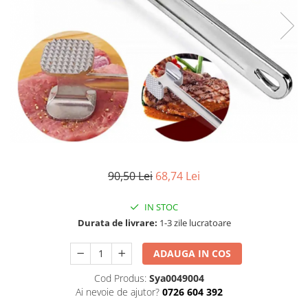
Articole mercerie
Organizare si depozitare
Huse si cutii depozitare
Cuiere
Opritoare usa
Intretinere textile
Curatenie
Sport & Timp liber
Articole fitness
Suporturi ortopedice si orteze
90,50 Lei
68,74 Lei
Accesorii biciclete
IN STOC
Accesorii sportive
Durata de livrare:
1-3 zile lucratoare
Pet Shop
Zgarzi si lese
ADAUGA IN COS
Covorase si paturi
Cod Produs:
Sya0049004
Jucarii animale
Ai nevoie de ajutor?
0726 604 392
Accesorii animale