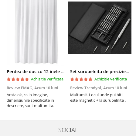
Perdea de dus cu 12 inele plastic incluse, 200x180 cm, alba
Set surubelnita de precizie cu 24 de capete, cutie glisanta
Achizitie verificata
Achizitie verificata
Review EMAG,
Acum 10 luni
Review Trendyol,
Acum 10 luni
R
Arata ok, ca in imagine,
Mulțumit. Locul unde pui bitii
Z
dimensiunile specificate in
este magnetic + la surubelnita .
p
descriere, sunt multumita.
C
SOCIAL