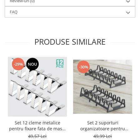
Review-uri
(0)
FAQ
PRODUSE SIMILARE
-29%
NOU
-30%
Set 2 suporturi
Set 12 cleme metalice
organizatoare pentru
pentru fixare fata de masa,
farfurii, capace si tocatoare,
7.2x4.6x1.2 cm, accesoriu
49,99 Lei
49,57 Lei