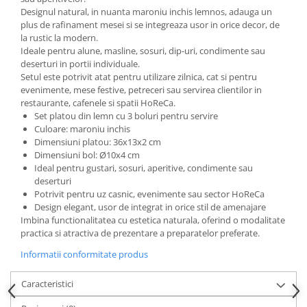
Accesorii inot si gonflabile
Designul natural, in nuanta maroniu inchis lemnos, adauga un
Jucarii de plaja
plus de rafinament mesei si se integreaza usor in orice decor, de
la rustic la modern.
Genti de plaja
Ideale pentru alune, masline, sosuri, dip-uri, condimente sau
Piscine gonflabile
deserturi in portii individuale.
Setul este potrivit atat pentru utilizare zilnica, cat si pentru
Prosoape si rogojini
evenimente, mese festive, petreceri sau servirea clientilor in
Evantaie
restaurante, cafenele si spatii HoReCa.
HoReCa
Set platou din lemn cu 3 boluri pentru servire
Culoare: maroniu inchis
Dimensiuni platou: 36x13x2 cm
Dimensiuni bol: Ø10x4 cm
Ideal pentru gustari, sosuri, aperitive, condimente sau
deserturi
Potrivit pentru uz casnic, evenimente sau sector HoReCa
Design elegant, usor de integrat in orice stil de amenajare
Imbina functionalitatea cu estetica naturala, oferind o modalitate
practica si atractiva de prezentare a preparatelor preferate.
Informatii conformitate produs
Caracteristici