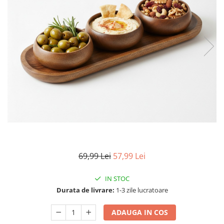
Articole mercerie
Organizare si depozitare
Huse si cutii depozitare
Cuiere
Opritoare usa
Intretinere textile
Curatenie
Sport & Timp liber
Articole fitness
Suporturi ortopedice si orteze
Accesorii biciclete
Accesorii sportive
69,99 Lei
57,99 Lei
Pet Shop
IN STOC
Zgarzi si lese
Durata de livrare:
1-3 zile lucratoare
Covorase si paturi
Jucarii animale
ADAUGA IN COS
Accesorii animale