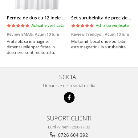
Perdea de dus cu 12 inele plastic incluse, 200x180 cm, alba
Set surubelnita de precizie cu 24 de capete, cutie glisanta
Achizitie verificata
Achizitie verificata
Review EMAG,
Acum 10 luni
Review Trendyol,
Acum 10 luni
R
Arata ok, ca in imagine,
Mulțumit. Locul unde pui bitii
Z
dimensiunile specificate in
este magnetic + la surubelnita .
p
descriere, sunt multumita.
C
SOCIAL
Urmareste-ne in social media
SUPORT CLIENTI
Luni -Vineri 10:00-17:00
0726 604 392