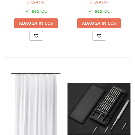
29x13x6.5 cm
Horeca, pentru restaurante,
34,99 Lei
34,99 Lei
cafenele, terase, hoteluri
IN STOC
IN STOC
sau evenimente
ADAUGA IN COS
ADAUGA IN COS