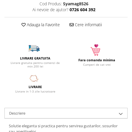
Cod Produs:
Syamag8526
Camera copilului
Ai nevoie de ajutor?
0726 604 392
Siguranta si protectie
Decoratiuni
Adauga la Favorite
Cere informatii
Ingrijire copii
Paturici si perne
Cutii depozitare
Ingrijire personala
LIVRARE GRATUITA
Fara comanda minima
Bureti de baie
Livrare gratuita pentru comenzi de
Cumperi de cat vrei
min 200 lei
Accesorii masaj
Organizare cosmetice si bijuterii
Ingrijire corporala
LIVRARE
Rucsacuri, curele si accesorii
Livrare in 1-3 zile lucratoare
Gradina
Promotii
Descriere
Articole de vara
Solutie eleganta si practica pentru servirea gustarilor, sosurilor
Genti termoizolante
sau aperitivelor.