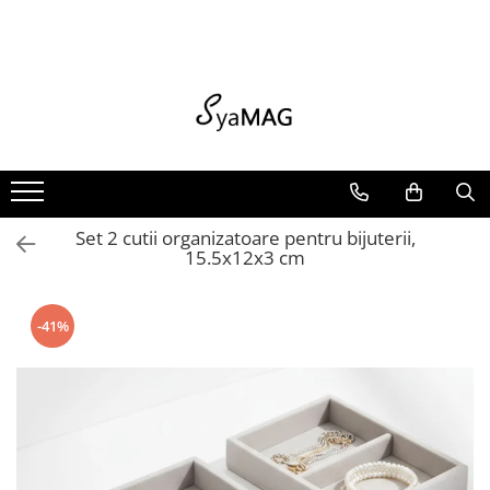
Toate produsele
Jucarii copii & bebe
Home & Deco
Organizare si depozitare
Sport & Timp liber
Pet Shop
Camera copilului
Ingrijire personala
Articole de vara
Jucarii copii & bebe
Jocuri si jucarii interactive
Bucatarie si servire
Huse si cutii depozitare
Articole fitness
Zgarzi si lese
Siguranta si protectie
Bureti de baie
Genti termoizolante
Jocuri si jucarii interactive
Jucarii de plus
Mobilier mic
Intretinere textile
Suporturi ortopedice si orteze
Covorase si paturi
Decoratiuni
Accesorii masaj
Accesorii inot si gonflabile
Jucarii de plus
Colectia Kendama
Paturi si perne
Cuiere
Accesorii biciclete
Jucarii animale
Ingrijire copii
Ingrijire corporala
Jucarii de plaja
Colectia Kendama
Veioze si felinare
Opritoare usa
Accesorii sportive
Accesorii animale
Paturici si perne
Organizare cosmetice si bijuterii
Genti de plaja
Set 2 cutii organizatoare pentru bijuterii,
Home & Deco
Baie
Curatenie
Cutii depozitare
Rucsacuri, curele si accesorii
Piscine gonflabile
15.5x12x3 cm
Bucatarie si servire
Ceasuri decorative
Prosoape si rogojini
Baie
Flori artificiale si decoratiuni
Evantaie
-41%
Mobilier mic
Articole mercerie
Veioze si felinare
Flori artificiale si decoratiuni
Covoare si perdele
Ceasuri decorative
Gradina
Paturi si perne
Covoare si perdele