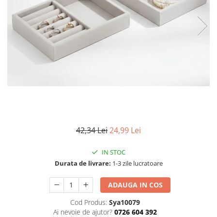
Articole mercerie
Organizare si depozitare
Huse si cutii depozitare
Cuiere
Opritoare usa
Intretinere textile
Curatenie
Sport & Timp liber
Articole fitness
Suporturi ortopedice si orteze
42,34 Lei
24,99 Lei
Accesorii biciclete
Accesorii sportive
IN STOC
Pet Shop
Durata de livrare:
1-3 zile lucratoare
Zgarzi si lese
ADAUGA IN COS
Covorase si paturi
Jucarii animale
Cod Produs:
Sya10079
Ai nevoie de ajutor?
0726 604 392
Accesorii animale