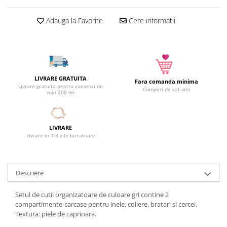
Camera copilului
Adauga la Favorite
Cere informatii
Siguranta si protectie
Decoratiuni
Ingrijire copii
Paturici si perne
Cutii depozitare
LIVRARE GRATUITA
Fara comanda minima
Livrare gratuita pentru comenzi de
Ingrijire personala
Cumperi de cat vrei
min 200 lei
Bureti de baie
Accesorii masaj
LIVRARE
Organizare cosmetice si bijuterii
Livrare in 1-3 zile lucratoare
Ingrijire corporala
Rucsacuri, curele si accesorii
Gradina
Descriere
Promotii
Setul de cutii organizatoare de culoare gri contine 2
Articole de vara
compartimente-carcase pentru inele, coliere, bratari si cercei.
Textura: piele de caprioara.
Genti termoizolante