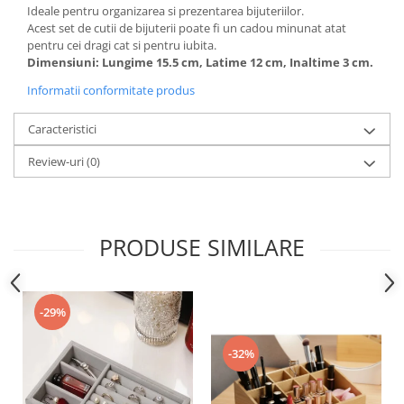
Accesorii inot si gonflabile
Ideale pentru organizarea si prezentarea bijuteriilor.
Acest set de cutii de bijuterii poate fi un cadou minunat atat
Jucarii de plaja
pentru cei dragi cat si pentru iubita.
Genti de plaja
Dimensiuni: Lungime 15.5 cm, Latime 12 cm, Inaltime 3 cm.
Piscine gonflabile
Informatii conformitate produs
Prosoape si rogojini
Evantaie
Caracteristici
HoReCa
Review-uri
(0)
PRODUSE SIMILARE
-29%
-32%